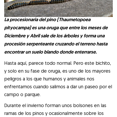
Salud
Accesorios
La procesionaria del pino (Thaumetopoea
pityocampa) es una oruga que entre los meses de
Diciembre y Abril sale de los árboles y forma una
Educación Canina
procesión serpenteante cruzando el terreno hasta
encontrar un suelo blando donde enterrarse.
Más contenido
Hasta aquí, parece todo normal. Pero este bichito,
Razas
y solo en su fase de oruga, es uno de los mayores
peligros a los que humanos y animales nos
enfrentamos cuando salimos a dar un paseo por el
Buscar cuidadores
campo o parque.
Durante el invierno forman unos bolsones en las
¿Qué es Gudog?
ramas de los pinos y ocasionalmente sobre los