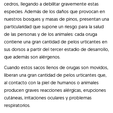
Gudog es la forma más fácil de encontrar y
cedros, llegando a debilitar gravemente estas
reservar con el cuidador de perros
especies. Además de los daños que provocan en
perfecto. ¡Miles de cuidadores están
nuestros bosques y masas de pinos, presentan una
disponibles para cuidar de tu perro como si
particularidad que supone un riesgo para la salud
fuera un miembro más de su familia! Todas
de las personas y de los animales: cada oruga
las reservas incluyen Cobertura Veterinaria
contiene una gran cantidad de pelos urticantes en
y cancelación gratuíta
sus dorsos a partir del tercer estadio de desarrollo,
que además son alérgenos.
Descubre Gudog
Cuando estos sacos llenos de orugas son movidos,
liberan una gran cantidad de pelos urticantes que,
al contacto con la piel de humanos o animales
producen graves reacciones alérgicas, erupciones
cutáneas, irritaciones oculares y problemas
respiratorios.