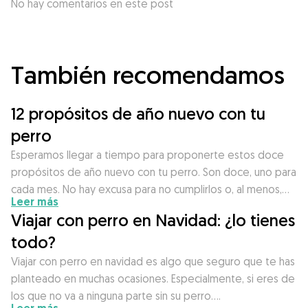
No hay comentarios en este post
También recomendamos
12 propósitos de año nuevo con tu
perro
Esperamos llegar a tiempo para proponerte estos doce
propósitos de año nuevo con tu perro. Son doce, uno para
cada mes. No hay excusa para no cumplirlos o, al menos,…
Leer más
Viajar con perro en Navidad: ¿lo tienes
todo?
Viajar con perro en navidad es algo que seguro que te has
planteado en muchas ocasiones. Especialmente, si eres de
los que no va a ninguna parte sin su perro….