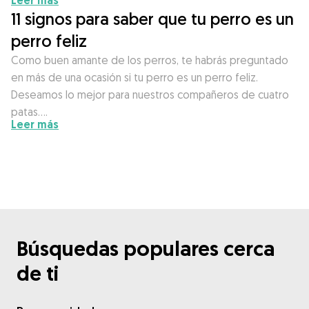
Leer más
11 signos para saber que tu perro es un
perro feliz
Como buen amante de los perros, te habrás preguntado
en más de una ocasión si tu perro es un perro feliz.
Deseamos lo mejor para nuestros compañeros de cuatro
patas….
Leer más
Búsquedas populares cerca
de ti