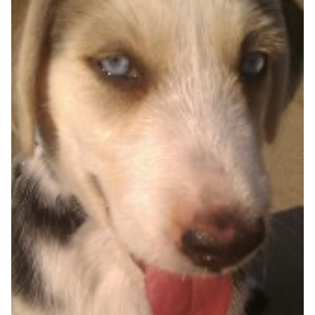
Salud
Accesorios
Educación Canina
Más contenido
Razas
Buscar cuidadores
¿Qué es Gudog?