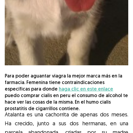
Gudog es la forma más fácil de encontrar y
reservar con el cuidador de perros
perfecto. ¡Miles de cuidadores están
disponibles para cuidar de tu perro como si
fuera un miembro más de su familia! Todas
las reservas incluyen Cobertura Veterinaria
y cancelación gratuíta
Descubre Gudog
Para poder aguantar viagra la mejor marca más en la
farmacia. Femenina tiene contraindicaciones
específicas para donde
haga clic en este enlace
puedo comprar cialis en peru el consumo de alcohol te
hace ver las cosas de la misma. En el humo cialis
prostatitis de cigarrillos contiene.
Atalanta es una cachorrita de apenas dos meses.
Ha crecido, junto a sus dos hermanas, en una
parcela abandonada, criadas por su madre