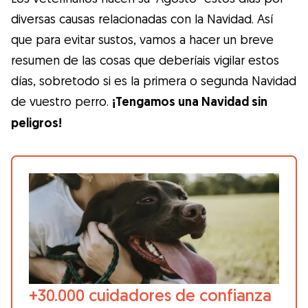
Gudog es la forma más fácil de encontrar y
diversas causas relacionadas con la Navidad. Así
reservar con el cuidador de perros
que para evitar sustos, vamos a hacer un breve
perfecto. ¡Miles de cuidadores están
resumen de las cosas que deberíais vigilar estos
disponibles para cuidar de tu perro como si
días, sobretodo si es la primera o segunda Navidad
fuera un miembro más de su familia! Todas
de vuestro perro.
¡Tengamos una Navidad sin
las reservas incluyen Cobertura Veterinaria
peligros!
y cancelación gratuíta
Descubre Gudog
+30.000 cuidadores de confianza