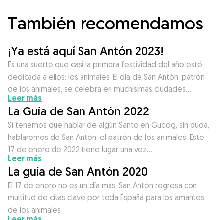
También recomendamos
¡Ya está aquí San Antón 2023!
Es una suerte que casi la primera festividad del año esté
dedicada a ellos: los animales. El día de San Antón, patrón
de los animales, se celebra en muchísimas ciudades…
Leer más
La Guía de San Antón 2022
Si tenemos que hablar de algún Santo en Gudog, sin duda,
hablaremos de San Antón, el patrón de los animales. Este
17 de enero de 2022 tiene lugar una vez…
Leer más
La guía de San Antón 2020
El 17 de enero no es un día más. San Antón regresa con
multitud de citas clave por toda España para los amantes
de los animales
Leer más