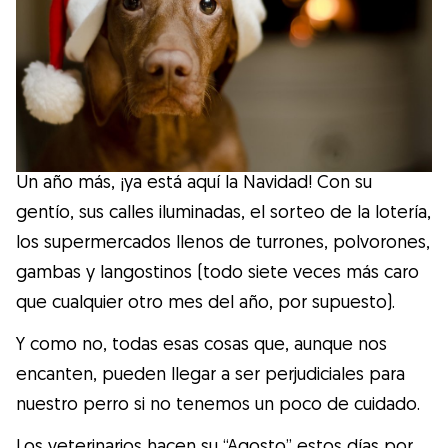
Salud
Accesorios
Educación Canina
Un año más, ¡ya está aquí la Navidad! Con su
Más contenido
gentío, sus calles iluminadas, el sorteo de la lotería,
los supermercados llenos de turrones, polvorones,
Razas
gambas y langostinos (todo siete veces más caro
que cualquier otro mes del año, por supuesto).
Buscar cuidadores
Y como no, todas esas cosas que, aunque nos
encanten, pueden llegar a ser perjudiciales para
nuestro perro si no tenemos un poco de cuidado.
¿Qué es Gudog?
Los veterinarios hacen su “Agosto” estos días por