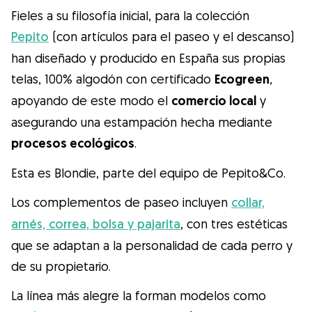
Gudog es la forma más fácil de encontrar y
Fieles a su filosofía inicial, para la colección
reservar con el cuidador de perros
Pepito
(con artículos para el paseo y el descanso)
perfecto. ¡Miles de cuidadores están
han diseñado y producido en España sus propias
disponibles para cuidar de tu perro como si
telas, 100% algodón con certificado
Ecogreen
,
fuera un miembro más de su familia! Todas
apoyando de este modo el
comercio local
y
las reservas incluyen Cobertura Veterinaria
asegurando una estampación hecha mediante
y cancelación gratuíta
procesos ecológicos
.
Descubre Gudog
Esta es Blondie, parte del equipo de Pepito&Co.
Los complementos de paseo incluyen
collar,
arnés, correa, bolsa y pajarita
, con tres estéticas
que se adaptan a la personalidad de cada perro y
de su propietario.
La línea más alegre la forman modelos como