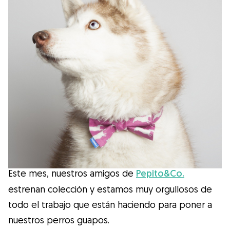
Salud
Accesorios
Educación Canina
Más contenido
Razas
Buscar cuidadores
Este mes, nuestros amigos de
Pepito&Co.
estrenan colección y estamos muy orgullosos de
todo el trabajo que están haciendo para poner a
¿Qué es Gudog?
nuestros perros guapos.