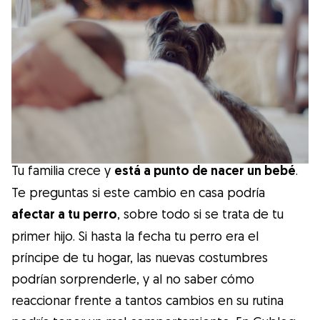
Salud
Accesorios
Educación Canina
Más contenido
Tu familia crece y
está a punto de nacer un bebé
.
Razas
Te preguntas si este cambio en casa podría
afectar a tu perro
, sobre todo si se trata de tu
primer hijo. Si hasta la fecha tu perro era el
Buscar cuidadores
príncipe de tu hogar, las nuevas costumbres
podrían sorprenderle, y al no saber cómo
reaccionar frente a tantos cambios en su rutina
¿Qué es Gudog?