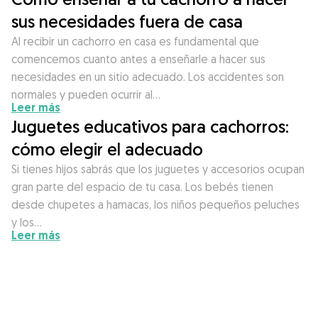
sus necesidades fuera de casa
Al recibir un cachorro en casa es fundamental que
comencemos cuanto antes a enseñarle a hacer sus
necesidades en un sitio adecuado. Los accidentes son
normales y pueden ocurrir al…
Leer más
Juguetes educativos para cachorros:
cómo elegir el adecuado
Si tienes hijos sabrás que los juguetes y accesorios ocupan
gran parte del espacio de tu casa. Los bebés tienen
desde chupetes a hamacas, los niños pequeños peluches
y los…
Leer más