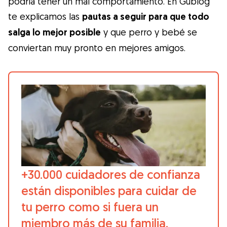
podría tener un mal comportamiento. En Gublog
Gudog es la forma más fácil de encontrar y
te explicamos las
pautas a seguir para que todo
reservar con el cuidador de perros
salga lo mejor posible
y que perro y bebé se
perfecto. ¡Miles de cuidadores están
conviertan muy pronto en mejores amigos.
disponibles para cuidar de tu perro como si
fuera un miembro más de su familia! Todas
las reservas incluyen Cobertura Veterinaria
y cancelación gratuíta
Descubre Gudog
+30.000 cuidadores de confianza
están disponibles para cuidar de
tu perro como si fuera un
miembro más de su familia.