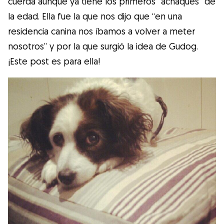
cuerda aunque ya tiene los primeros “achaques” de
Gudog es la forma más fácil de encontrar y
la edad. Ella fue la que nos dijo que “en una
reservar con el cuidador de perros
residencia canina nos íbamos a volver a meter
perfecto. ¡Miles de cuidadores están
nosotros” y por la que surgió la idea de Gudog.
disponibles para cuidar de tu perro como si
¡Este post es para ella!
fuera un miembro más de su familia! Todas
las reservas incluyen Cobertura Veterinaria
y cancelación gratuíta
Descubre Gudog