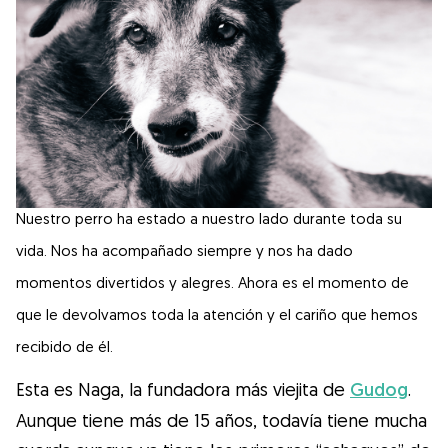
Salud
Accesorios
Educación Canina
Más contenido
Nuestro perro ha estado a nuestro lado durante toda su
vida. Nos ha acompañado siempre y nos ha dado
Razas
momentos divertidos y alegres. Ahora es el momento de
que le devolvamos toda la atención y el cariño que hemos
Buscar cuidadores
recibido de él.
Esta es Naga, la fundadora más viejita de
Gudog
.
Aunque tiene más de 15 años, todavía tiene mucha
¿Qué es Gudog?