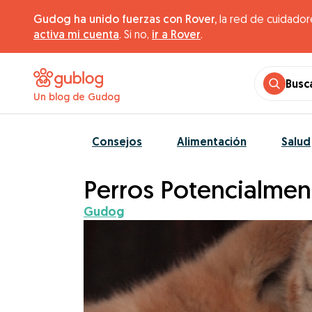
Gudog ha unido fuerzas con Rover,
la red de cuidador
activa mi cuenta
. Si no,
ir a Rover
.
Busc
Un blog de Gudog
Consejos
Alimentación
Salud
Perros Potencialmen
Gudog