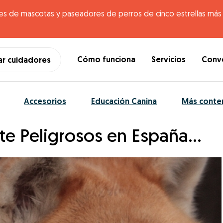
es de mascotas y paseadores de perros de cinco estrellas más g
Cómo funciona
Servicios
Conve
ar cuidadores
Accesorios
Educación Canina
Más conte
te Peligrosos en España…