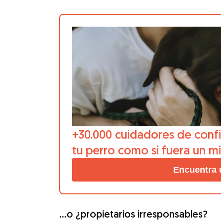
+30.000 cuidadores de confi
tu perro como si fuera un m
Encuentra 
…o ¿propietarios irresponsables?