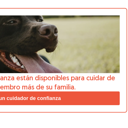
anza están disponibles para cuidar de
iembro más de su familia.
un cuidador de confianza