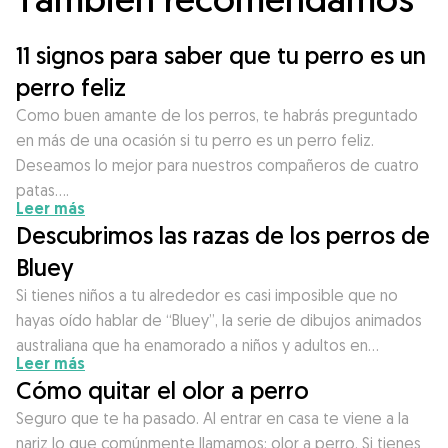
11 signos para saber que tu perro es un
perro feliz
Como buen amante de los perros, te habrás preguntado
en más de una ocasión si tu perro es un perro feliz.
Deseamos lo mejor para nuestros compañeros de cuatro
patas….
Leer más
Descubrimos las razas de los perros de
Bluey
Si tienes niños a tu alrededor es casi imposible que no
hayas oído hablar de “Bluey”, la serie de dibujos animados
australiana que ha enamorado a niños y adultos en…
Leer más
Cómo quitar el olor a perro
Seguro que te ha pasado. Al entrar en casa te viene a la
nariz lo que comúnmente llamamos: olor a perro. Si tienes