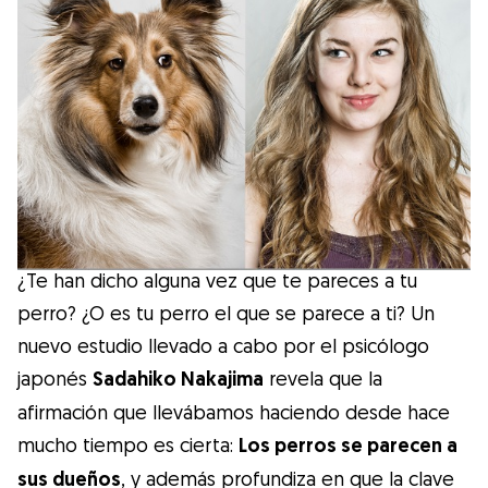
Salud
Accesorios
Educación Canina
Más contenido
¿Te han dicho alguna vez que te pareces a tu
Razas
perro? ¿O es tu perro el que se parece a ti? Un
nuevo estudio llevado a cabo por el psicólogo
Buscar cuidadores
japonés
Sadahiko Nakajima
revela que la
afirmación que llevábamos haciendo desde hace
mucho tiempo es cierta:
Los perros se parecen a
¿Qué es Gudog?
sus dueños
, y además profundiza en que la clave