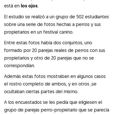
Gudog es la forma más fácil de encontrar y
está en
los ojos
.
reservar con el cuidador de perros
El estudio se realizó a un grupo de 502 estudiantes
perfecto. ¡Miles de cuidadores están
sobre una serie de fotos hechas a perros y sus
disponibles para cuidar de tu perro como si
propietarios en un festival canino.
fuera un miembro más de su familia! Todas
las reservas incluyen Cobertura Veterinaria
Entre estas fotos había dos conjuntos, uno
y cancelación gratuíta
formado por 20 parejas reales de perros con sus
propietarios y otro de 20 parejas que no se
Descubre Gudog
correspondían.
Además estas fotos mostraban en algunos casos
el rostro completo de ambos, y en otros ,se
ocultaban ciertas partes del mismo.
A los encuestados se les pedía que eligiesen el
grupo de parejas perro-propietario que se parecía