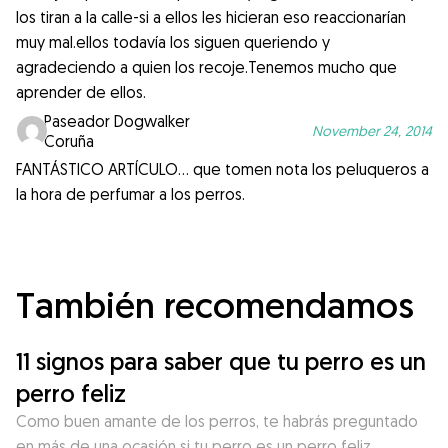
los tiran a la calle-si a ellos les hicieran eso reaccionarían
muy mal.ellos todavía los siguen queriendo y
agradeciendo a quien los recoje.Tenemos mucho que
aprender de ellos.
Paseador Dogwalker
November 24, 2014
Coruña
FANTÁSTICO ARTÍCULO… que tomen nota los peluqueros a
la hora de perfumar a los perros.
También recomendamos
11 signos para saber que tu perro es un
perro feliz
Como buen amante de los perros, te habrás preguntado
en más de una ocasión si tu perro es un perro feliz.