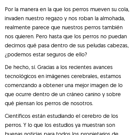
Gudog es la forma más fácil de encontrar y
Por la manera en la que los perros mueven su cola,
reservar con el cuidador de perros
invaden nuestro regazo y nos roban la almohada,
perfecto. ¡Miles de cuidadores están
realmente parece que nuestros perros también
disponibles para cuidar de tu perro como si
nos quieren. Pero hasta que los perros no puedan
fuera un miembro más de su familia! Todas
decirnos qué pasa dentro de sus peludas cabezas,
las reservas incluyen Cobertura Veterinaria
¿podemos estar seguros de ello?
y cancelación gratuíta
De hecho, sí. Gracias a los recientes avances
Descubre Gudog
tecnológicos en imágenes cerebrales, estamos
comenzando a obtener una mejor imagen de lo
que ocurre dentro de un cráneo canino y sobre
qué piensan los perros de nosotros.
Científicos están estudiando el cerebro de los
perros. Y lo que los estudios ya muestran son
buenas noticias para todos los propietarios de