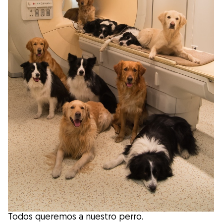
Salud
Accesorios
Educación Canina
Más contenido
Razas
Buscar cuidadores
¿Qué es Gudog?
Todos queremos a nuestro perro.