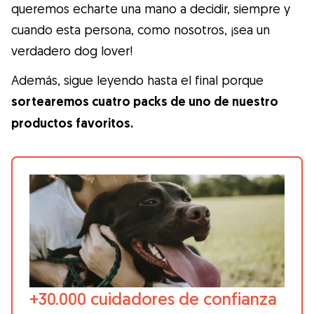
Gudog es la forma más fácil de encontrar y
queremos echarte una mano a decidir, siempre y
reservar con el cuidador de perros
cuando esta persona, como nosotros, ¡sea un
perfecto. ¡Miles de cuidadores están
verdadero dog lover!
disponibles para cuidar de tu perro como si
Además, sigue leyendo hasta el final porque
fuera un miembro más de su familia! Todas
sortearemos cuatro packs de uno de nuestro
las reservas incluyen Cobertura Veterinaria
productos favoritos.
y cancelación gratuíta
Descubre Gudog
+30.000 cuidadores de confianza