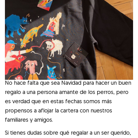
Salud
Accesorios
Educación Canina
Más contenido
Razas
No hace falta que sea Navidad para hacer un buen
regalo a una persona amante de los perros, pero
es verdad que en estas fechas somos más
Buscar cuidadores
propensos a aflojar la cartera con nuestros
familiares y amigos.
¿Qué es Gudog?
Si tienes dudas sobre qué regalar a un ser querido,