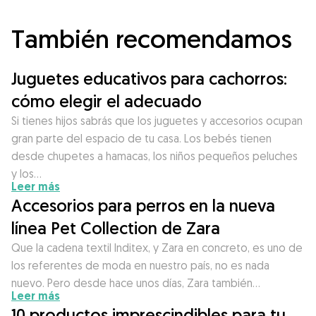
También recomendamos
Juguetes educativos para cachorros:
cómo elegir el adecuado
Si tienes hijos sabrás que los juguetes y accesorios ocupan
gran parte del espacio de tu casa. Los bebés tienen
desde chupetes a hamacas, los niños pequeños peluches
y los…
Leer más
Accesorios para perros en la nueva
línea Pet Collection de Zara
Que la cadena textil Inditex, y Zara en concreto, es uno de
los referentes de moda en nuestro país, no es nada
nuevo. Pero desde hace unos días, Zara también…
Leer más
10 productos imprescindibles para tu