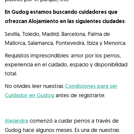
Gudog es la forma más fácil de encontrar y
reservar con el cuidador de perros
En Gudog estamos buscando cuidadores que
perfecto. ¡Miles de cuidadores están
ofrezcan Alojamiento en las siguientes ciudades
:
disponibles para cuidar de tu perro como si
Sevilla, Toledo, Madrid, Barcelona, Palma de
fuera un miembro más de su familia! Todas
Mallorca, Salamanca, Pontevedra, Ibiza y Menorca.
las reservas incluyen Cobertura Veterinaria
Requisitos imprescindibles: amor por los perros,
y cancelación gratuíta
experiencia en el cuidado, espacio y disponibilidad
Descubre Gudog
total.
No olvides leer nuestras
Condiciones para ser
Cuidador en Gudog
antes de registrarte.
Alejandra
comenzó a cuidar perros a través de
Gudog hace algunos meses. Es una de nuestras