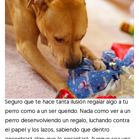
Salud
Accesorios
Educación Canina
Más contenido
Razas
Seguro que te hace tanta ilusión regalar algo a tu
Buscar cuidadores
perro como a un ser querido. Nada como ver a un
perro desenvolviendo un regalo, luchando contra
el papel y los lazos, sabiendo que dentro
¿Qué es Gudog?
encontrará algo que le encantará. Aunque sea una