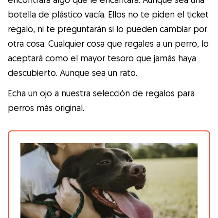
Gudog es la forma más fácil de encontrar y
botella de plástico vacía. Ellos no te piden el ticket
reservar con el cuidador de perros
regalo, ni te preguntarán si lo pueden cambiar por
perfecto. ¡Miles de cuidadores están
otra cosa. Cualquier cosa que regales a un perro, lo
disponibles para cuidar de tu perro como si
aceptará como el mayor tesoro que jamás haya
fuera un miembro más de su familia! Todas
descubierto. Aunque sea un rato.
las reservas incluyen Cobertura Veterinaria
y cancelación gratuíta
Echa un ojo a nuestra selección de regalos para
perros más original.
Descubre Gudog