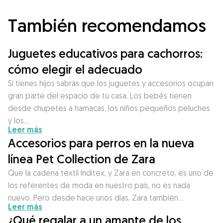
También recomendamos
Juguetes educativos para cachorros:
cómo elegir el adecuado
Si tienes hijos sabrás que los juguetes y accesorios ocupan
gran parte del espacio de tu casa. Los bebés tienen
desde chupetes a hamacas, los niños pequeños peluches
y los…
Leer más
Accesorios para perros en la nueva
línea Pet Collection de Zara
Que la cadena textil Inditex, y Zara en concreto, es uno de
los referentes de moda en nuestro país, no es nada
nuevo. Pero desde hace unos días, Zara también…
Leer más
¿Qué regalar a un amante de los