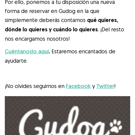
Gudog es la forma más fácil de encontrar y
Por ello, ponemos a tu disposición
una nueva
reservar con el cuidador de perros
forma de reservar en Gudog en la que
perfecto. ¡Miles de cuidadores están
simplemente deberás contarnos
qué quieres,
disponibles para cuidar de tu perro como si
dónde lo quieres y cuándo lo quieres
. ¡Del resto
fuera un miembro más de su familia! Todas
nos encargamos nosotros!
las reservas incluyen Cobertura Veterinaria
Cuéntanoslo aquí
.
Estaremos encantados de
y cancelación gratuíta
ayudarte.
Descubre Gudog
¡No olvides seguirnos en
Facebook
y
Twitter
!