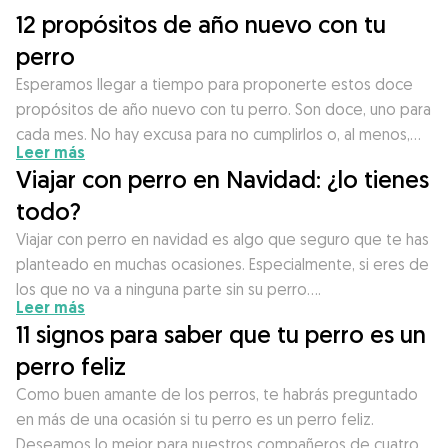
12 propósitos de año nuevo con tu
perro
Esperamos llegar a tiempo para proponerte estos doce
propósitos de año nuevo con tu perro. Son doce, uno para
cada mes. No hay excusa para no cumplirlos o, al menos,…
Leer más
Viajar con perro en Navidad: ¿lo tienes
todo?
Viajar con perro en navidad es algo que seguro que te has
planteado en muchas ocasiones. Especialmente, si eres de
los que no va a ninguna parte sin su perro….
Leer más
11 signos para saber que tu perro es un
perro feliz
Como buen amante de los perros, te habrás preguntado
en más de una ocasión si tu perro es un perro feliz.
Deseamos lo mejor para nuestros compañeros de cuatro