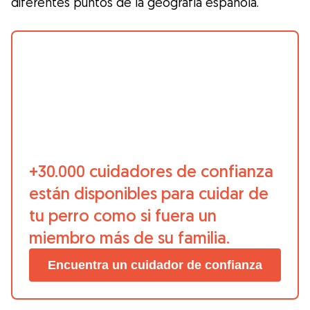
diferentes puntos de la geografía española.
Gudog es la forma más fácil de encontrar y
reservar con el cuidador de perros
perfecto. ¡Miles de cuidadores están
disponibles para cuidar de tu perro como si
fuera un miembro más de su familia! Todas
las reservas incluyen Cobertura Veterinaria
y cancelación gratuíta
Descubre Gudog
+30.000 cuidadores de confianza
están disponibles para cuidar de
tu perro como si fuera un
miembro más de su familia.
Encuentra un cuidador de confianza