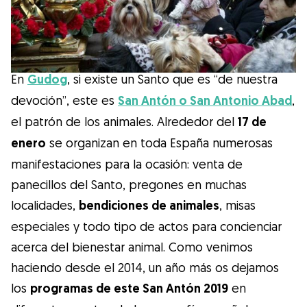
Salud
Accesorios
En
Gudog
, si existe un Santo que es “de nuestra
Educación Canina
devoción”, este es
San Antón o San Antonio Abad
,
el patrón de los animales. Alrededor del
17 de
Más contenido
enero
se organizan en toda España numerosas
manifestaciones para la ocasión: venta de
Razas
panecillos del Santo, pregones en muchas
localidades,
bendiciones de animales
, misas
especiales y todo tipo de actos para concienciar
Buscar cuidadores
acerca del bienestar animal. Como venimos
haciendo desde el 2014, un año más os dejamos
los
programas de este San Antón 2019
en
¿Qué es Gudog?