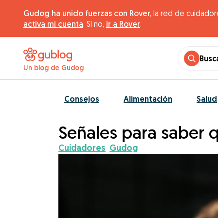
Gudog ha unido fuerzas con Rover,
la red de cuidador
activa mi cuenta
. Si no,
ir a Rover
.
Busc
Un blog de Gudog
Consejos
Alimentación
Salud
Señales para saber 
Cuidadores
Gudog