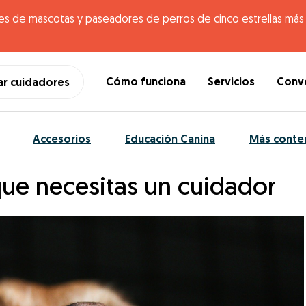
es de mascotas y paseadores de perros de cinco estrellas más g
Cómo funciona
Servicios
Conve
ar cuidadores
Accesorios
Educación Canina
Más conte
que necesitas un cuidador