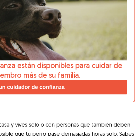
anza están disponibles para cuidar de
iembro más de su familia.
un cuidador de confianza
e casa y vives solo o con personas que también deben
posible que tu perro pase demasiadas horas solo. Sabes