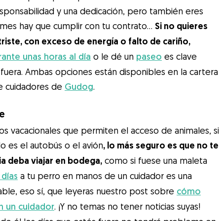
sponsabilidad y una dedicación, pero también eres
e mes hay que cumplir con tu contrato…
Si no quieres
triste, con exceso de energía o falto de cariño,
rante unas horas al día
o le dé un
paseo
es clave
uera. Ambas opciones están disponibles en la cartera
de cuidadores de
Gudog
.
je
s vacacionales que permiten el acceso de animales, si
 es el autobús o el avión
, lo más seguro es que no te
ia deba viajar en bodega,
como si fuese una maleta
 días
a tu perro en manos de un cuidador es una
le, eso sí, que leyeras nuestro post sobre
cómo
on un cuidador
. ¡Y no temas no tener noticias suyas!