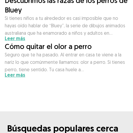
Descubrimos las razas de los perros de
Bluey
Si tienes niños a tu alrededor es casi imposible que no
hayas oído hablar de “Bluey”, la serie de dibujos animados
australiana que ha enamorado a niños y adultos en…
Leer más
Cómo quitar el olor a perro
Seguro que te ha pasado. Al entrar en casa te viene a la
nariz lo que comúnmente llamamos: olor a perro. Si tienes
perro, tiene sentido. Tu casa huele a…
Leer más
Búsquedas populares cerca