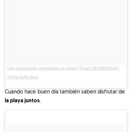
Una publicación compartida de Sweet Treats Of PAWSitivity!
(@the.fluffy.duo)
Cuando hace buen día también saben disfrutar de
la playa juntos
.