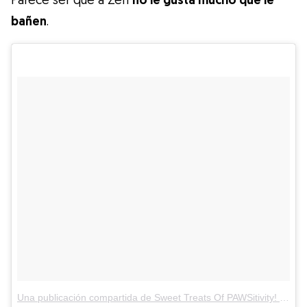
bañen
.
Una publicación compartida de Sweet Treats Of PAWSitivity! (@the.fluffy.duo)