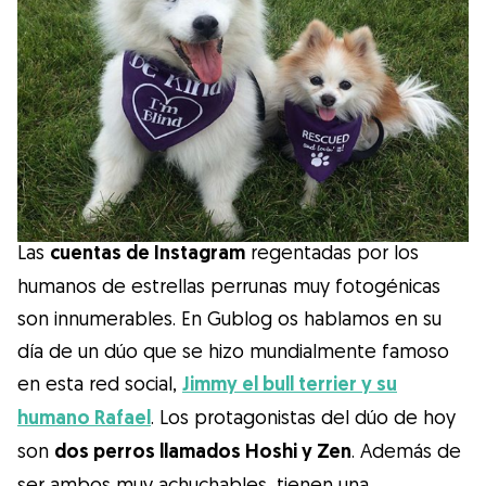
Salud
Accesorios
Educación Canina
Más contenido
Las
cuentas de Instagram
regentadas por los
humanos de estrellas perrunas muy fotogénicas
Razas
son innumerables. En Gublog os hablamos en su
día de un dúo que se hizo mundialmente famoso
Buscar cuidadores
en esta red social,
Jimmy el bull terrier y su
humano Rafael
. Los protagonistas del dúo de hoy
son
dos perros llamados Hoshi y Zen
. Además de
¿Qué es Gudog?
ser ambos muy achuchables, tienen una