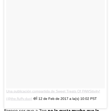
Una publicación compartida de Sweet Treats Of PAWSitivity!
el
(@the.fluffy.duo)
12 de Feb de 2017 a la(s) 10:02 PST
Parece ser que a Zen
no le gusta mucho que le