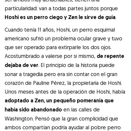
Gudog es la forma más fácil de encontrar y
particularidad: van a todas partes juntos porque
reservar con el cuidador de perros
Hoshi es un perro ciego y Zen le sirve de guía
.
perfecto. ¡Miles de cuidadores están
disponibles para cuidar de tu perro como si
Cuando tenía 11 años, Hoshi, un perro esquimal
fuera un miembro más de su familia! Todas
americano sufrió un problema ocular grave y tuvo
las reservas incluyen Cobertura Veterinaria
que ser operado para extirparle los dos ojos.
y cancelación gratuíta
Acostumbrado a valerse por si mismo,
de repente
dejaba de ver
. El principio de la historia puede
Descubre Gudog
sonar a tragedia pero era sin contar con el gran
corazón de Pauline Pérez, la propietaria de Hoshi.
Unos meses antes de la operación de Hoshi, había
adoptado a Zen, un
pequeño pomerania que
había sido abandonado
en las calles de
Washington. Pensó que la gran complicidad que
ambos compartían podría ayudar al pobre perro