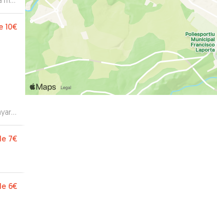
ra más
n
y
e
10€
é a
ayara
ro.
”
de
7€
de
6€