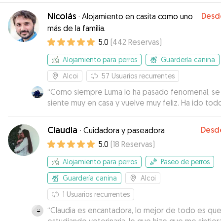
Nicolás
Desd
·
Alojamiento en casita como uno
más de la familia.
5.0
(
442
Reservas
)
Alojamiento para perros
Guardería canina
Alcoi
57
Usuarios recurrentes
“
Como siempre Luma lo ha pasado fenomenal, se
siente muy en casa y vuelve muy feliz. Ha ido tod
perfecto con un trato excepcional
”
Claudia
Desd
·
Cuidadora y paseadora
5.0
(
18
Reservas
)
Alojamiento para perros
Paseo de perros
Guardería canina
Alcoi
1
Usuarios recurrentes
“
Claudia es encantadora, lo mejor de todo es que