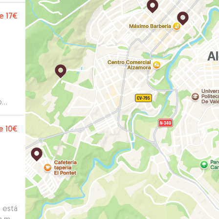
e
17€
o
e
10€
 está