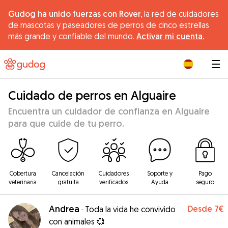
Gudog ha unido fuerzas con Rover,
la red de cuidadores
de mascotas y paseadores de perros de cinco estrellas
más grande y confiable del mundo.
Activar mi cuenta.
|
Cuidado de perros en Alguaire
Encuentra un cuidador de confianza en Alguaire
para que cuide de tu perro.
Cobertura
Cancelación
Cuidadores
Soporte y
Pago
veterinaria
gratuita
verificados
Ayuda
seguro
Andrea
Desde
7€
·
Toda la vida he convivido
con animales 💞