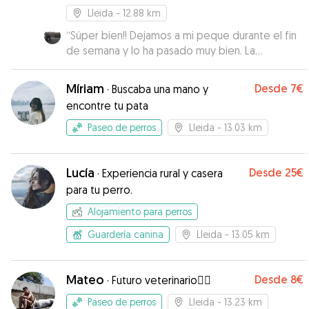
Lleida
- 12.88 km
“
Súper bien!! Dejamos a mi peque durante el fin
de semana y lo ha pasado muy bien. La
comunicación genial, Jovita siempre estuvo
enviando fotos de Lulú y en todo momento se
Míriam
Desde
7€
·
Buscaba una mano y
le veía muy a gusto. Repetiremos sin duda. La
encontre tu pata
recomiendo 100%
”
Paseo de perros
Lleida
- 13.03 km
Lucía
Desde
25€
·
Experiencia rural y casera
para tu perro.
Alojamiento para perros
Guardería canina
Lleida
- 13.05 km
Mateo
Desde
8€
·
Futuro veterinario✌🏼
Paseo de perros
Lleida
- 13.23 km