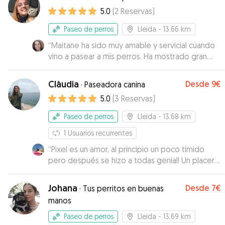
5.0
(
2
Reservas
)
Paseo de perros
Lleida
- 13.66 km
“
Maitane ha sido muy amable y servicial cuando
vino a pasear a mis perros. Ha mostrado gran
responsabilidad tanto con ellos como conmigo.
La recomiendo 100%!
”
Clàudia
Desde
9€
·
Paseadora canina
5.0
(
3
Reservas
)
Paseo de perros
Lleida
- 13.68 km
1
Usuarios recurrentes
“
Pixel es un amor, al principio un poco timido
pero después se hizo a todas genial! Un placer
haberte tenido en casita ❤️🐶 esperamos volver
a verte!
”
Johana
Desde
7€
·
Tus perritos en buenas
manos
Paseo de perros
Lleida
- 13.69 km