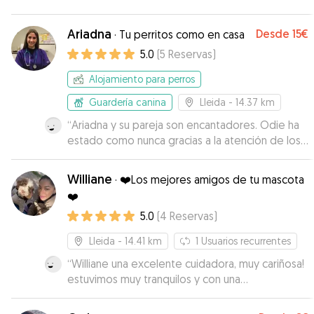
Ariadna
Desde
15€
·
Tu perritos como en casa
5.0
(
5
Reservas
)
Alojamiento para perros
Guardería canina
Lleida
- 14.37 km
“
Ariadna y su pareja son encantadores. Odie ha
estado como nunca gracias a la atención de los
cuidadores y al espacio. Son la mejor opción sin
duda para nuestra mascota. ¡Repetiremos
Williane
·
❤️Los mejores amigos de tu mascota
siempre!
”
❤️
5.0
(
4
Reservas
)
Lleida
- 14.41 km
1
Usuarios recurrentes
“
Williane una excelente cuidadora, muy cariñosa!
estuvimos muy tranquilos y con una
comunicacion constante!!
”