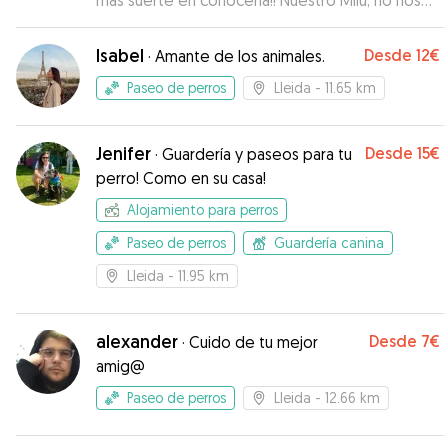
más suerte en conocerla!! Nuestro Milu, no nos
echó ni de menos, en fotos se mostraba feliz y
la verdad es que nos dio una gran trankilidad.
Isabel
Desde
12€
·
Amante de los animales.
Una estancia en plena naturaleza, passeos,
entorno que todo perro necesita . Seguro que
Paseo de perros
Lleida
- 11.65 km
sin duda Milu, vuelve en otro momento❤️
”
Jenifer
Desde
15€
·
Guardería y paseos para tu
perro! Como en su casa!
Alojamiento para perros
Paseo de perros
Guardería canina
Lleida
- 11.95 km
alexander
Desde
7€
·
Cuido de tu mejor
amig@
Paseo de perros
Lleida
- 12.66 km