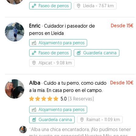
Paseo de perros
Lleida
- 7.67 km
Enric
Desde
15€
·
Cuidador i paseador de
perros en Lleida
Alojamiento para perros
Paseo de perros
Guardería canina
Alpicat
- 9.08 km
Alba
Desde
10€
·
Cuido a tu perro, como cuido
a la mia. En casa pero en el campo.
5.0
(
3
Reservas
)
Alojamiento para perros
Guardería canina
Raimat
- 11.09 km
“
Alba una chica encantadora, ¡No pudimos tener