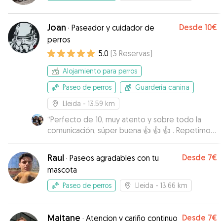
Joan
Desde
10€
·
Paseador y cuidador de
perros
5.0
(
3
Reservas
)
Alojamiento para perros
Paseo de perros
Guardería canina
Lleida
- 13.59 km
“
Perfecto de 10, muy atento y sobre todo la
comunicación, súper buena 👍 👍 👍 . Repetimos
seguro 😁😁
”
Raul
Desde
7€
·
Paseos agradables con tu
mascota
Paseo de perros
Lleida
- 13.66 km
Maitane
Desde
7€
·
Atencion y cariño continuo