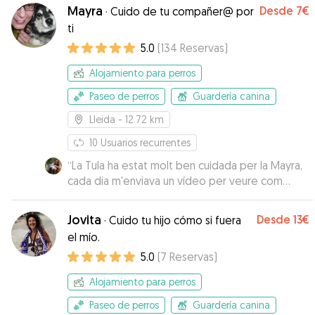
Mayra
Desde
7€
·
Cuido de tu compañer@ por
ti
5.0
(
134
Reservas
)
Alojamiento para perros
Paseo de perros
Guardería canina
Lleida
- 12.72 km
10
Usuarios recurrentes
“
La Tula ha estat molt ben cuidada per la Mayra,
cada dia m'enviava un vídeo per veure com
estava i el contacte sempre ha estat constant!
”
Jovita
Desde
13€
·
Cuido tu hijo cómo si fuera
el mío.
5.0
(
7
Reservas
)
Alojamiento para perros
Paseo de perros
Guardería canina