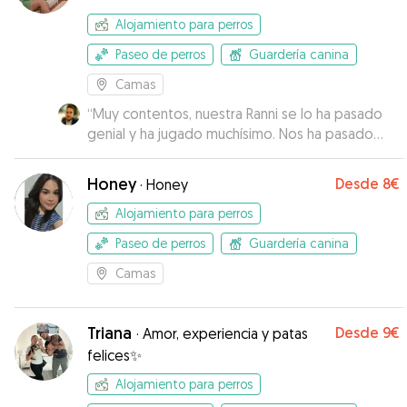
Alojamiento para perros
Paseo de perros
Guardería canina
Camas
“
Muy contentos, nuestra Ranni se lo ha pasado
genial y ha jugado muchísimo. Nos ha pasado
fotos y videos de como jugaba. Además nos ha
mantenido informados en todo momento. Un
Honey
Desde
8€
·
Honey
10/10, totalmente recomendable.
”
Alojamiento para perros
Paseo de perros
Guardería canina
Camas
Triana
Desde
9€
·
Amor, experiencia y patas
felices✨
Alojamiento para perros