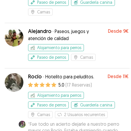
Paseo de perros
Guardería canina
Camas
Alejandro
Desde
9€
·
Paseos, juegos y
atención de calidad
Alojamiento para perros
Paseo de perros
Camas
Rocío
Desde
11€
·
Hotelito para peluditos.
5.0
(
17
Reservas
)
Alojamiento para perros
Paseo de perros
Guardería canina
Camas
2
Usuarios recurrentes
“
Fue todo un acierto dejarle a nuestro perro
mayor con Rocío. Estaba durmiendo cuando