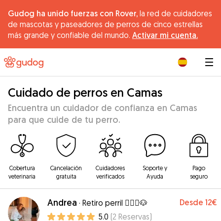
Gudog ha unido fuerzas con Rover,
la red de cuidadores
de mascotas y paseadores de perros de cinco estrellas
más grande y confiable del mundo.
Activar mi cuenta.
|
Cuidado de perros en Camas
Encuentra un cuidador de confianza en Camas
para que cuide de tu perro.
Cobertura
Cancelación
Cuidadores
Soporte y
Pago
veterinaria
gratuita
verificados
Ayuda
seguro
Andrea
Desde
12€
·
Retiro perril 🧘🏼‍♀️🐶
5.0
(
2
Reservas
)