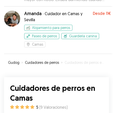
fuimos a recogerlo y se notaba súper tranquilo.
Gracias a Rocío por su trato tan amable.
”
Amanda
Desde
11€
·
Cuidador en Camas y
Sevilla
Alojamiento para perros
Paseo de perros
Guardería canina
Camas
Gudog
»
Cuidadores de perros
»
Cuidadores de perros en Camas
Cuidadores de perros en
Camas
5
(
9
Valoraciones
)