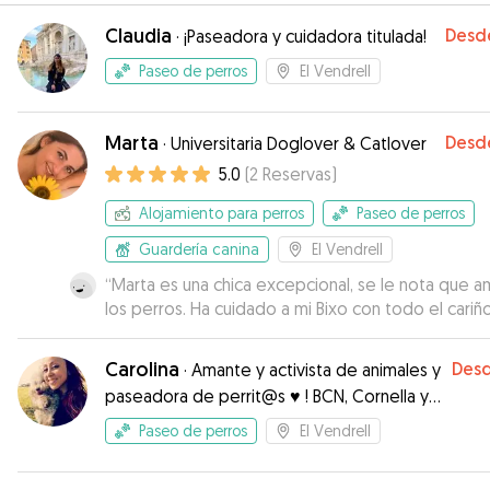
Claudia
Desd
·
¡Paseadora y cuidadora titulada!
Paseo de perros
El Vendrell
Marta
Desd
·
Universitaria Doglover & Catlover
5.0
(
2
Reservas
)
Alojamiento para perros
Paseo de perros
Guardería canina
El Vendrell
“
Marta es una chica excepcional, se le nota que a
los perros. Ha cuidado a mi Bixo con todo el cariñ
ha mantenido informados de como estaba en ca
momento. La recomiendo muchísimo. REPETIREMOS
Carolina
Des
·
Amante y activista de animales y
SEGURO
”
paseadora de perrit@s ♥ ! BCN, Cornella y
Alrededores!
Paseo de perros
El Vendrell