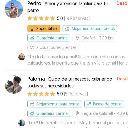
Pedro
Desd
·
Amor y atención familiar para tu
perro
5.0
(
19
Reservas
)
Super Sitter
Alojamiento para perros
Guardería canina
Calafell
- 3.80 km
2
Usuarios recurrentes
“
Tro lo ha pasado genial! Súper contento con los
cuidadores, la perrita que tienen y la piscina! Han 
muy atentos en todo momento y a cualquier hora
lo han llevado de paseo, a la playa, cuidadosos co
Paloma
Desd
·
Cuido de tu mascota cubriendo
comida y su estado de ánimo y sin jaulas! Repeti
todas sus necesidades
seguro!
”
5.0
(
5
Reservas
)
Alojamiento para perros
Paseo de perros
Guardería canina
Segur de Calafell
- 4.39 
“
Luk!!! Un perrito especial! Muy tierno, al principio 