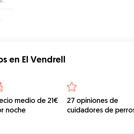
de
fá…
l
s en El Vendrell
ecio medio de 21€
27 opiniones de
or noche
cuidadores de perro