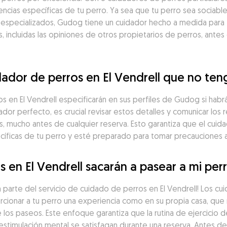
cias específicas de tu perro. Ya sea que tu perro sea sociable
 especializados, Gudog tiene un cuidador hecho a medida par
 incluidas las opiniones de otros propietarios de perros, antes 
ador de perros en El Vendrell que no ten
s en El Vendrell especificarán en sus perfiles de Gudog si habr
ador perfecto, es crucial revisar estos detalles y comunicar los r
 mucho antes de cualquier reserva. Esto garantiza que el cui
íficas de tu perro y esté preparado para tomar precauciones 
 en El Vendrell sacarán a pasear a mi per
 parte del servicio de cuidado de perros en El Vendrell! Los cui
nar a tu perro una experiencia como en su propia casa, que man
de los paseos. Este enfoque garantiza que la rutina de ejercicio
stimulación mental se satisfagan durante una reserva. Antes d