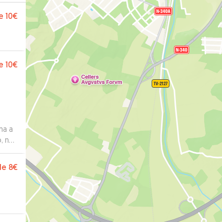
e
10€
e
10€
ma a
o, nos
da
de
8€