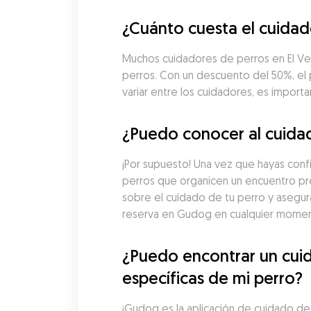
¿Cuánto cuesta el cuidad
Muchos cuidadores de perros en El Ven
perros. Con un descuento del 50%, el
variar entre los cuidadores, es import
¿Puedo conocer al cuidad
¡Por supuesto! Una vez que hayas conf
perros que organicen un encuentro pre
sobre el cuidado de tu perro y asegur
reserva en Gudog en cualquier moment
¿Puedo encontrar un cuid
específicas de mi perro?
¡Gudog es la aplicación de cuidado de 