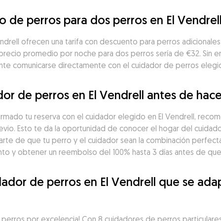
o de perros para dos perros en El Vendrel
drell ofrecen una tarifa con descuento para perros adicionales
 precio promedio por noche para dos perros sería de €32. Sin 
ante comunicarse directamente con el cuidador de perros elegido
or de perros en El Vendrell antes de hace
irmado tu reserva con el cuidador elegido en El Vendrell, reco
vio. Esto te da la oportunidad de conocer el hogar del cuidado
arte de que tu perro y el cuidador sean la combinación perfecta
o y obtener un reembolso del 100% hasta 3 días antes de que 
ador de perros en El Vendrell que se adap
perros por excelencia! Con 8 cuidadores de perros particulares d