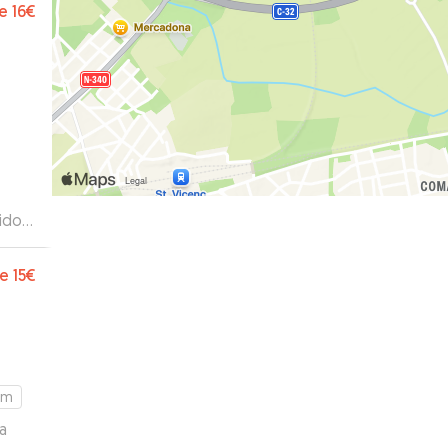
e
16€
sido
. Se
n la
e
15€
remos
km
va