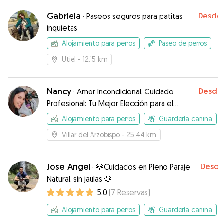
Gabriela
Desd
·
Paseos seguros para patitas
inquietas
Alojamiento para perros
Paseo de perros
Utiel
- 12.15 km
Nancy
Desd
·
Amor Incondicional, Cuidado
Profesional: Tu Mejor Elección para el
Bienestar Animal
Alojamiento para perros
Guardería canina
Villar del Arzobispo
- 25.44 km
Jose Angel
Des
·
🐶Cuidados en Pleno Paraje
Natural, sin jaulas 🐶
5.0
(
7
Reservas
)
Alojamiento para perros
Guardería canina