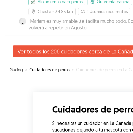
Alojamiento para perros
Guardería canina
Cheste
- 34.83 km
1
Usuarios recurrentes
“
Mariam es muy amable ,te facilita mucho todo. B
volverá a repetir en Agosto
”
Ver todos los 206 cuidadores cerca de La Caña
Gudog
»
Cuidadores de perros
»
Cuidadores de perros en La Caña
Cuidadores de perr
Si necesitas un cuidador en La Cañada
vacaciones dejando a tu mascota con un