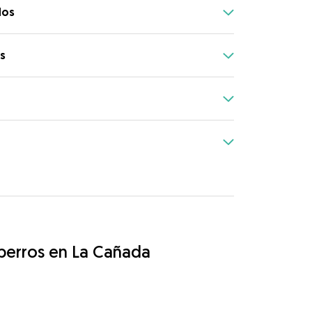
dos
s
 perros en La Cañada