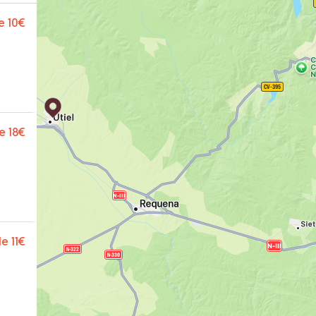
e
10€
e
18€
de
11€