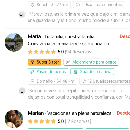
Buñol
- 32.77 km
1
Usuarios recurrentes
“
Maravilloso, es la primera vez que dejó a mi perr
una guardería, y le tiene mucho miedo a subir a lo
coches, gracias a José Ángel, hasta eso fue más fác
Me mandó videos todos los días y mi pequeña vo
María
Des
·
Tu familia, nuestra familia.
guapísima. El mes que viene volvera allí a jugar co
Convivecia en manada y experiencia en
perretes. Gracias por dar está calidad en el servic
etologia.
5.0
(
94
Reservas
)
Super Sitter
Alojamiento para perros
Paseo de perros
Guardería canina
Domeño
- 34.48 km
12
Usuarios recurrentes
“
Segunda vez que repite nuestro pequeño. Lo
dejamos con total tranquilidad y confianza, con Ma
Jennifer siempre es como dejarlo con la familia. G
siempre queda muy contento y se divierte much
Marian
Desd
·
Vacaciones en plena naturaleza
los otros perretes.
”
5.0
(
17
Reservas
)