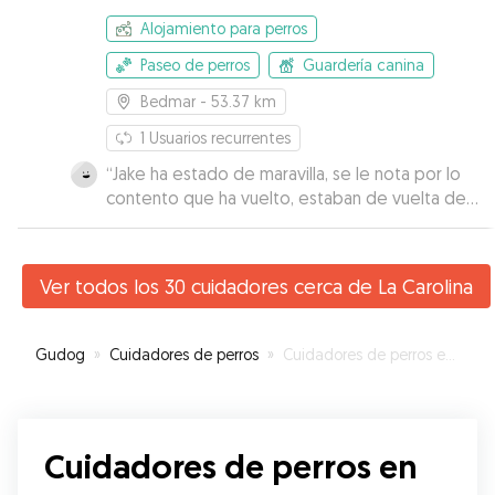
necesitemos, Marta es estupenda.
”
Alojamiento para perros
Paseo de perros
Guardería canina
Bedmar
- 53.37 km
1
Usuarios recurrentes
“
Jake ha estado de maravilla, se le nota por lo
contento que ha vuelto, estaban de vuelta de
su paseo de tarde cuando fuimos a por el y
estaban tranquilos y felices, si se diera el caso
seguro que repetimos!!
”
Ver todos los 30 cuidadores cerca de La Carolina
Gudog
»
Cuidadores de perros
»
Cuidadores de perros en La Carolina
Cuidadores de perros en