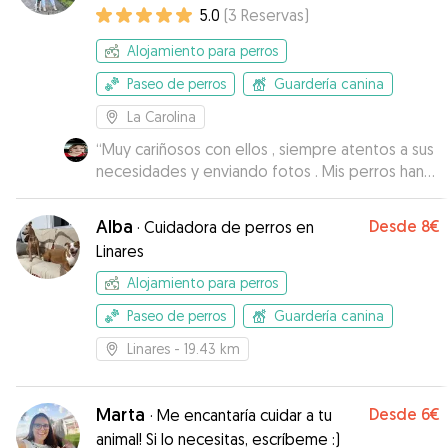
casa.
5.0
(
3
Reservas
)
Alojamiento para perros
Paseo de perros
Guardería canina
La Carolina
“
Muy cariñosos con ellos , siempre atentos a sus
necesidades y enviando fotos . Mis perros han
estado muy bien cuidados!
”
Alba
Desde
8€
·
Cuidadora de perros en
Linares
Alojamiento para perros
Paseo de perros
Guardería canina
Linares
- 19.43 km
Marta
Desde
6€
·
Me encantaría cuidar a tu
animal! Si lo necesitas, escríbeme :)