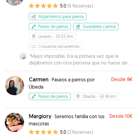
5.0
(
6
Reservas
)
Alojamiento para perros
Paseo de perros
Guardería canina
Linares
- 20.03 km
1
Usuarios recurrentes
“
Mejor imposible. Era la primera vez que la
dejábamos con otra persona que no fuese de la
familia y desde el primer contacto nos dio
confianza y tranquilidad. Nos ha dado todo tipo
Carmen
Desde
8€
·
Paseos a perros por
de facilidades y nos mandaba varios mensajes
Úbeda
diarios con fotos y vídeos donde pudimos
comprobar lo bien que estaba nuestra perra.
Paseo de perros
Úbeda
- 36.18 km
Fue cariñosa con ella desde el primer contacto y
cuando la recogimos mi perra se despidió de
ella como si fuese de uno de nosotros, no hay
Margiory
Desde
10€
·
Seremos familia con tus
mejor prueba de que ha estado como en casa.
mascotas
Sin duda repetiremos con ella cuando la
5.0
(
2
Reservas
)