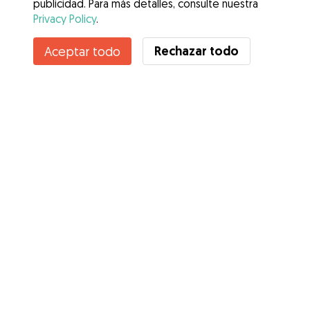
publicidad. Para más detalles, consulte nuestra
Privacy Policy
.
Rechazar todo
Aceptar todo
Servicios
Cómo funciona
Sobre Gudog
Opiniones
Cobertura Veterinaria
Consejos para dueños de perros
Consejos para cuidadores
Hazte cuidador