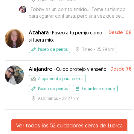
“
Tobby es un perrito tímido... Toma su tiempo
para agarrar confianza, pero una vez que se
acostumbra, es súper cariñoso y pendiente de
ti. Además es bien educado y tiene unos
Azahara
Desde
10€
·
Paseo a tu perrijo como
dueños que son muy amables.
”
si fuera mio.
Paseo de perros
Tineo
- 25.29 km
Alejandro
Desde
7€
·
Cuido protejo y enseño
Alojamiento para perros
Paseo de perros
Guardería canina
Asturianos
- 28.27 km
Ver todos los 52 cuidadores cerca de Luarca