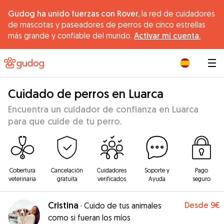
Gudog ha unido fuerzas con Rover,
la red de cuidadores
de mascotas y paseadores de perros de cinco estrellas
más grande y confiable del mundo.
Activar mi cuenta.
|
Cuidado de perros en Luarca
Encuentra un cuidador de confianza en Luarca
para que cuide de tu perro.
Cobertura
Cancelación
Cuidadores
Soporte y
Pago
veterinaria
gratuita
verificados
Ayuda
seguro
Cristina
Desde
9€
·
Cuido de tus animales
como si fueran los míos