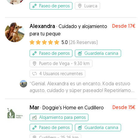
Paseo de perros
Luarca
Alexandra
Desde
17€
·
Cuidado y alojamiento
para tu peque
5.0
(
26
Reservas
)
Paseo de perros
Guardería canina
Puerto de Vega
- 9.30 km
4
Usuarios recurrentes
“
Genial. Alexandra es un encanto. Koda estuvo
agusto, cuidado y súper paseado! Repetiríamos
sin dudarlo. Gracias por todo Alexandra. Nos
envió un montón de fotos y videos.
”
Mar
Desde
15€
·
Doggie's Home en Cudillero
Alojamiento para perros
Paseo de perros
Guardería canina
Cudillero
- 25.26 km