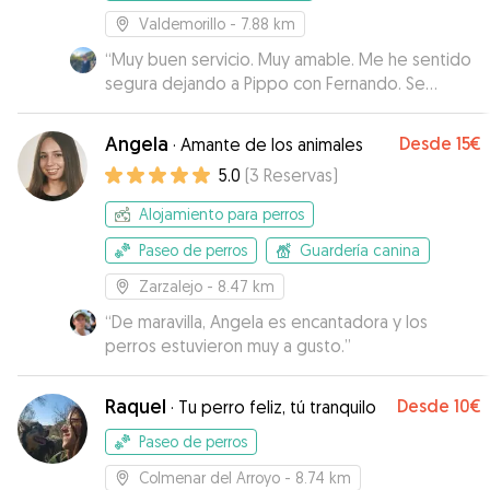
Valdemorillo
- 7.88 km
“
Muy buen servicio. Muy amable. Me he sentido
segura dejando a Pippo con Fernando. Se
quedó tranquilo en cuando llego a la casa y lo he
recogido contento. La comunicación mientras
Angela
Desde
15€
·
Amante de los animales
estuvo con el ha sido muy buena : fotos,
5.0
(
3
Reservas
)
feedback, etc…
”
Alojamiento para perros
Paseo de perros
Guardería canina
Zarzalejo
- 8.47 km
“
De maravilla, Angela es encantadora y los
perros estuvieron muy a gusto.
”
Raquel
Desde
10€
·
Tu perro feliz, tú tranquilo
Paseo de perros
Colmenar del Arroyo
- 8.74 km