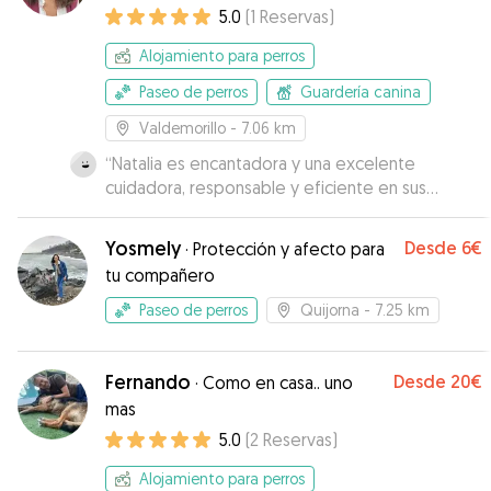
5.0
(
1
Reservas
)
Alojamiento para perros
Paseo de perros
Guardería canina
Valdemorillo
- 7.06 km
“
Natalia es encantadora y una excelente
cuidadora, responsable y eficiente en sus
compromisos y amante de los animales. Es muy
puntual . Es muy recomendable y se puede
Yosmely
Desde
6€
·
Protección y afecto para
confiar en ella. Ha sido una suerte conocerla y es
tu compañero
una persona muy confiable para que cuide de
nuestras queridas mascotas
”
Paseo de perros
Quijorna
- 7.25 km
Fernando
Desde
20€
·
Como en casa.. uno
mas
5.0
(
2
Reservas
)
Alojamiento para perros