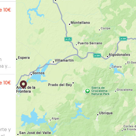
e
10€
n
ba y
e
10€
rte y