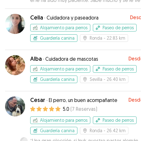
el le ha sido muy paciente. Sabe mucho y se le ve el
amor que tiene por las mascotas.
”
Celia
Des
·
Cuidadora y paseadora
Alojamiento para perros
Paseo de perros
Guardería canina
Ronda
- 22.83 km
Alba
Desd
·
Cuidadora de mascotas
Alojamiento para perros
Paseo de perros
Guardería canina
Sevilla
- 26.40 km
Cesar
Desd
·
El perro, un buen acompañante
5.0
(
7
Reservas
)
Alojamiento para perros
Paseo de perros
Guardería canina
Ronda
- 26.42 km
“
Una gran elección, si Inuk, nuestro pastor alemán