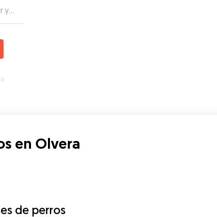
r y
n sus
de
rlo
ra
os en Olvera
es de perros