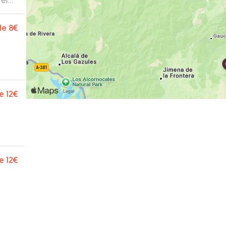
de
8€
e
12€
e
12€