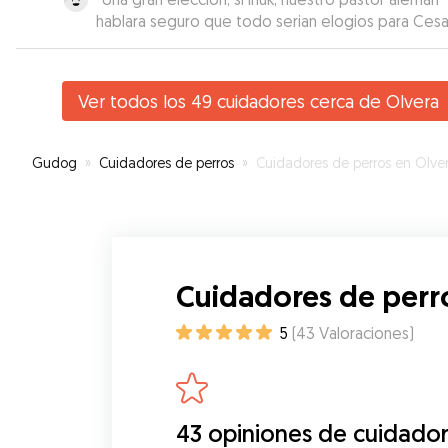
hablara seguro que todo serian elogios para Cesa
su perreye Ayun. Por nestra parte solo decir que
hemos visto su gran dedicación y compromiso co
cuidados hacia Inuk. Su local8zación parece lejos 
Ver todos los 49 cuidadores cerca de Olvera
Ronda, pero no lo es tanto y merece la pena lleva
allí.
”
Gudog
»
Cuidadores de perros
»
Cuidadores de perros en Olve
Cuidadores de perr
5
(
43
Valoraciones
)
43 opiniones de cuidador