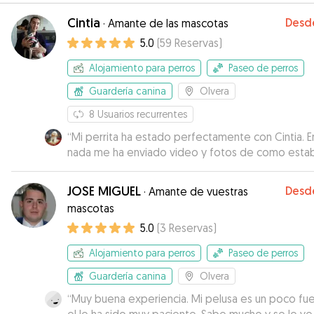
Cintia
Desd
·
Amante de las mascotas
5.0
(
59
Reservas
)
Alojamiento para perros
Paseo de perros
Guardería canina
Olvera
8
Usuarios recurrentes
“
Mi perrita ha estado perfectamente con Cintia. E
nada me ha enviado video y fotos de como esta
la verdad que parecia que estuviera en su casa
”
JOSE MIGUEL
Desd
·
Amante de vuestras
mascotas
5.0
(
3
Reservas
)
Alojamiento para perros
Paseo de perros
Guardería canina
Olvera
“
Muy buena experiencia. Mi pelusa es un poco fue