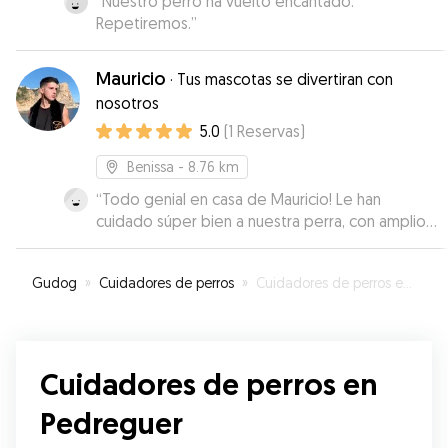
“
Nuestro perro ha vuelto encantado.
Repetiremos.
”
Mauricio
·
Tus mascotas se divertiran con
nosotros
5.0
(
1
Reservas
)
Benissa
- 8.76 km
“
Todo genial en casa de Mauricio! Le han
cuidado súper bien a nuestra perra, con amplios
paseos y tranquilidad en casa. Repitirémos!
”
Gudog
»
Cuidadores de perros
»
Cuidadores de perros en Pedreguer
Cuidadores de perros en
Pedreguer