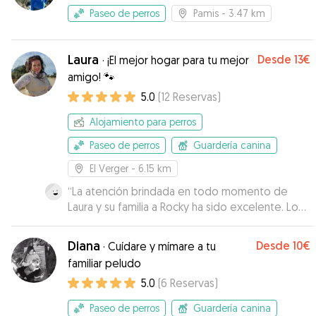
Paseo de perros
Pamis
- 3.47 km
Laura
Desde
13€
·
¡El mejor hogar para tu mejor
amigo! 🐾
5.0
(
12
Reservas
)
Alojamiento para perros
Paseo de perros
Guardería canina
El Verger
- 6.15 km
“
La atención brindada en todo momento de
Laura y su familia a Rocky ha sido excelente. Lo
han acogido como uno más de su manada. He
estado en contacto todos los días con Laura
Diana
Desde
10€
·
Cuídare y mímare a tu
enviándome fotos de sus paseos y estada en
familiar peludo
casa. Lo bueno de todo que tenía otros perros
5.0
(
6
Reservas
)
y niños que a pesar de mi escepticismo, por ser
Rocky arisco a los niños, los ha aceptado sin
Paseo de perros
Guardería canina
ningún problema. La acogida ha sido fenomenal