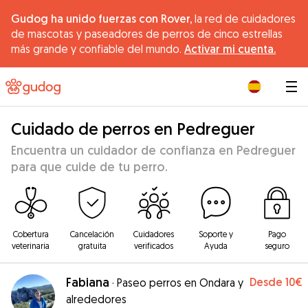
Gudog ha unido fuerzas con Rover,
la red de cuidadores
de mascotas y paseadores de perros de cinco estrellas
más grande y confiable del mundo.
Activar mi cuenta.
|
Cuidado de perros en Pedreguer
Encuentra un cuidador de confianza en Pedreguer
para que cuide de tu perro.
Cobertura
Cancelación
Cuidadores
Soporte y
Pago
veterinaria
gratuita
verificados
Ayuda
seguro
Fabiana
Desde
10€
·
Paseo perros en Ondara y
alrededores