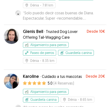
ademas que lo tenian muy consentido je je!
Dénia
- 7.81 km
Además el estar en casa es como si estuviese
“
Solo puedo decir cosas buenas de Diana.
en la nuestra. Por supuesto no dudaré en
Espectacular, Super -recomendable.
volvérlo a dejar al ccuidado de Laura y su familia.
Comunicacion con Diana excelente.
”
Mil gracias a ti y tu familia.
”
Glenis Bell
Desde
10€
·
Trusted Dog Lover
Offering Tail-Wagging Care
Alojamiento para perros
Paseo de perros
Guardería canina
Dénia
- 8.35 km
Karoline
Desde
20€
·
Cuidado a tus mascotas
5.0
(
4
Reservas
)
Alojamiento para perros
Guardería canina
Dénia
- 8.65 km