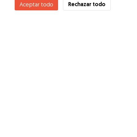
Rechazar todo
Aceptar todo
Servicios
Cómo funciona
Sobre Gudog
Opiniones
Cobertura Veterinaria
Consejos para dueños de perros
Consejos para cuidadores
Hazte cuidador
Blog