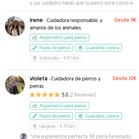
y sus cuidados harán que tu perro esté como en
casa. Me mantuvo informada con fotos y vídeos
Sin duda repetiremos
”
Irene
Desde
9€
·
Cuidadora responsable, y
amante de los animales.
Alojamiento para perros
Paseo de perros
Guardería canina
Sotrondio
- 4.97 km
violeta
Desde
10€
·
Cuidadora de perros y
perras
5.0
(
2
Reservas
)
Alojamiento para perros
Paseo de perros
Guardería canina
Langreo
- 9.72 km
“
Una experiencia perfecta. Mi perra ha estado