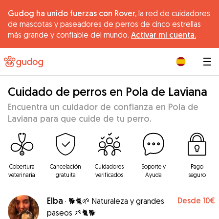
Gudog ha unido fuerzas con Rover,
la red de cuidadores
de mascotas y paseadores de perros de cinco estrellas
más grande y confiable del mundo.
Activar mi cuenta.
|
Cuidado de perros en Pola de Laviana
Encuentra un cuidador de confianza en Pola de
Laviana para que cuide de tu perro.
Cobertura
Cancelación
Cuidadores
Soporte y
Pago
veterinaria
gratuita
verificados
Ayuda
seguro
Elba
Desde
10€
·
🐕🐈🌱 Naturaleza y grandes
paseos 🌱🐈🐕