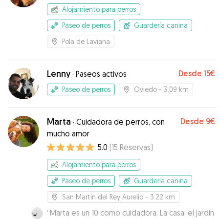
Alojamiento para perros
Paseo de perros
Guardería canina
Pola de Laviana
Lenny
Desde
15€
·
Paseos activos
Paseo de perros
Oviedo
- 3.09 km
Marta
Desde
9€
·
Cuidadora de perros, con
mucho amor
5.0
(
15
Reservas
)
Alojamiento para perros
Paseo de perros
Guardería canina
San Martín del Rey Aurelio
- 3.22 km
“
Marta es un 10 como cuidadora. La casa, el jardín