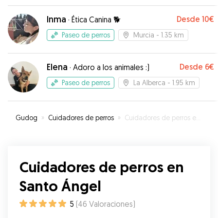
cariñosa con los animales, miércoles estaba con
gastroenteritis y estuvo muy atenta,
Inma
Desde
10€
·
Ética Canina 🐕
medicándola y cuidándola en todo momento,
dándole sus paseos e informándome de todo.
Paseo de perros
Murcia
- 1.35 km
Estoy muy contenta y agradecida. Sin duda pasa
a ser mi cuidadora de confianza, no he podido
Elena
Desde
6€
encontrar a nadie mejor. Muchas gracias Nazaret
·
Adoro a los animales :)
❤️.
”
Paseo de perros
La Alberca
- 1.95 km
Gudog
»
Cuidadores de perros
»
Cuidadores de perros en Santo Ángel
Cuidadores de perros en
Santo Ángel
5
(
46
Valoraciones
)