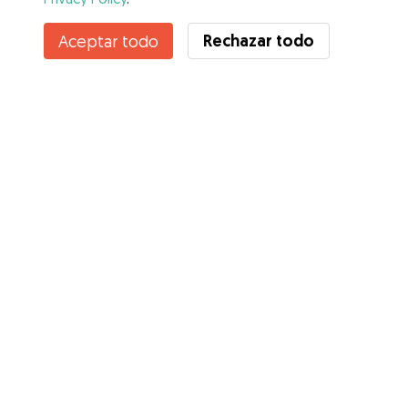
Rechazar todo
Aceptar todo
Servicios
Cómo funciona
Sobre Gudog
Opiniones
Cobertura Veterinaria
Consejos para dueños de perros
Consejos para cuidadores
Hazte cuidador