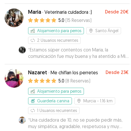
varios días. Desde el primer momento, supe que
Lux estaba en las mejores manos. Guillermo es
Maria
Desde
20€
·
Veterinaria cuidadora :)
increíblemente atento, cariñoso y se nota que
5.0
(
15
Reservas
)
ama a los animales. Me mantuvo informado con
fotos y actualizaciones regulares, lo que me dio
Alojamiento para perros
Santo Ángel
una tranquilidad enorme. Lux volvió a casa feliz,
sano y claramente bien cuidado. ¡Lo recomiendo
2
Usuarios recurrentes
al 100% a cualquiera que busque un cuidador de
“
Estamos súper contentos con Maria, la
perros excepcional! Sin duda, Guillermo será mi
comunicación fue muy buena y ha atentido a Mila
primera opción la próxima vez que necesite
genial en todo momento! Se nota que sabe
ayuda con Lux.
”
tratar a los border collies. Repetiremos con ella
Nazaret
Desde
23€
·
Me chiflan los perretes
siempre que podamos.
”
5.0
(
8
Reservas
)
Alojamiento para perros
Guardería canina
Murcia
- 1.16 km
1
Usuarios recurrentes
“
Una cuidadora de 10, no se puede pedir más,
muy simpática, agradable, respetuosa y muy