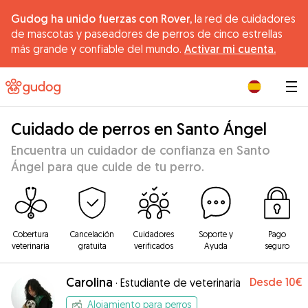
Gudog ha unido fuerzas con Rover,
la red de cuidadores
de mascotas y paseadores de perros de cinco estrellas
más grande y confiable del mundo.
Activar mi cuenta.
|
Cuidado de perros en Santo Ángel
Encuentra un cuidador de confianza en Santo
Ángel para que cuide de tu perro.
Cobertura
Cancelación
Cuidadores
Soporte y
Pago
veterinaria
gratuita
verificados
Ayuda
seguro
Carolina
Desde
10€
·
Estudiante de veterinaria
Alojamiento para perros