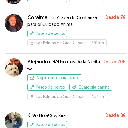
Coraima
Desde
7€
·
Tu Aliada de Confianza
para el Cuidado Animal
Paseo de perros
Las Palmas de Gran Canaria
- 2.01 km
Alejandro
Desde
20€
·
🐶Uno más de la familia
🐶
Alojamiento para perros
Paseo de perros
Guardería canina
Las Palmas de Gran Canaria
- 2.34 km
Kira
Desde
8€
·
Hola! Soy Kira
Paseo de perros