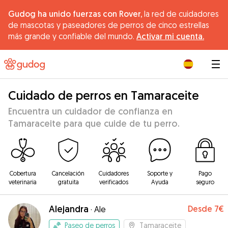
Gudog ha unido fuerzas con Rover,
la red de cuidadores
de mascotas y paseadores de perros de cinco estrellas
más grande y confiable del mundo.
Activar mi cuenta.
|
Cuidado de perros en Tamaraceite
Encuentra un cuidador de confianza en
Tamaraceite para que cuide de tu perro.
Cobertura
Cancelación
Cuidadores
Soporte y
Pago
veterinaria
gratuita
verificados
Ayuda
seguro
Alejandra
Desde
7€
·
Ale
Paseo de perros
Tamaraceite