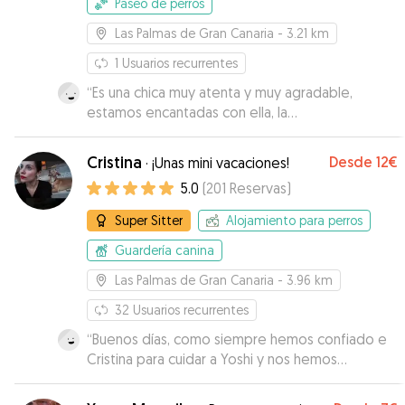
Paseo de perros
Las Palmas de Gran Canaria
- 3.21 km
1
Usuarios recurrentes
“
Es una chica muy atenta y muy agradable,
estamos encantadas con ella, la
recomendamos.
”
Cristina
Desde
12€
·
¡Unas mini vacaciones!
5.0
(
201
Reservas
)
Super Sitter
Alojamiento para perros
Guardería canina
Las Palmas de Gran Canaria
- 3.96 km
32
Usuarios recurrentes
“
Buenos días, como siempre hemos confiado e
Cristina para cuidar a Yoshi y nos hemos
quedado muy contentos de todos el cariño y
mimo con que la acometida,muchas gracias