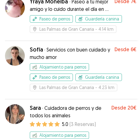
Yraya Moneiba
Desde
7€
·
Paseo a tu mejor
Cristina.
”
amigo y lo cuido durante el día en mi
hogar
Paseo de perros
Guardería canina
Las Palmas de Gran Canaria
- 4.14 km
Sofía
Desde
6€
·
Servicios con buen cuidado y
mucho amor
Alojamiento para perros
Paseo de perros
Guardería canina
Las Palmas de Gran Canaria
- 4.23 km
Sara
Desde
20€
·
Cuidadora de perros y de
todos los animales
5.0
(
3
Reservas
)
Alojamiento para perros