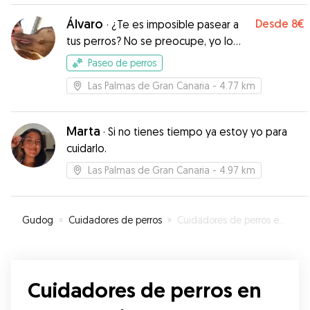
Álvaro
Desde
8€
·
¿Te es imposible pasear a
tus perros? No se preocupe, yo lo
podré hacer por ti
Paseo de perros
Las Palmas de Gran Canaria
- 4.77 km
Marta
·
Si no tienes tiempo ya estoy yo para
cuidarlo.
Las Palmas de Gran Canaria
- 4.97 km
Gudog
»
Cuidadores de perros
»
Cuidadores de perros en Tamaraceite
Cuidadores de perros en