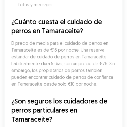
fotos y mensajes.
¿Cuánto cuesta el cuidado de 
perros en Tamaraceite?
El precio de media para el cuidado de perros en 
Tamaraceite es de €16 por noche. Una reserva 
estándar de cuidado de perros en Tamaraceite 
habitualmente dura 5 días, con un precio de €76. Sin 
embargo, los propietarios de perros también 
pueden encontrar cuidado de perros de confianza 
en Tamaraceite desde solo €10 por noche.
¿Son seguros los cuidadores de 
perros particulares en 
Tamaraceite?