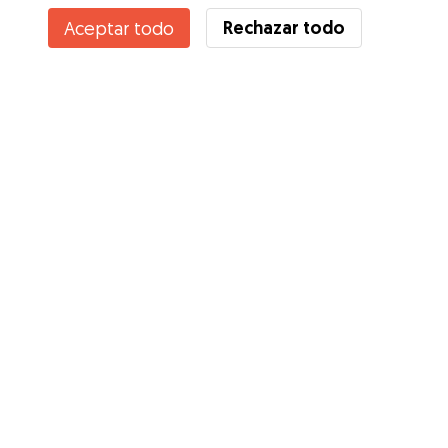
Rechazar todo
Aceptar todo
Servicios
Cómo funciona
Sobre Gudog
Opiniones
Cobertura Veterinaria
Consejos para dueños de perros
Consejos para cuidadores
Hazte cuidador
Blog