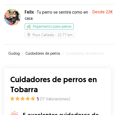
Felix
Desde
22€
·
Tu perro se sentirá como en
casa
Alojamiento para perros
Pozo Cañada
- 22.77 km
Gudog
»
Cuidadores de perros
»
Cuidadores de perros en Tobarra
Cuidadores de perros en
Tobarra
5
(
17
Valoraciones
)