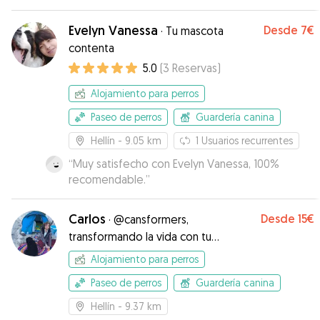
vídeos. Se ve que mis perros han estado a
gusto con ella. Es una chica muy simpática y
Evelyn Vanessa
Desde
7€
·
Tu mascota
flexible.
”
contenta
5.0
(
3
Reservas
)
Alojamiento para perros
Paseo de perros
Guardería canina
Hellín
- 9.05 km
1
Usuarios recurrentes
“
Muy satisfecho con Evelyn Vanessa, 100%
recomendable.
”
Carlos
Desde
15€
·
@cansformers,
transformando la vida con tu
peludo^^
Alojamiento para perros
Paseo de perros
Guardería canina
Hellín
- 9.37 km