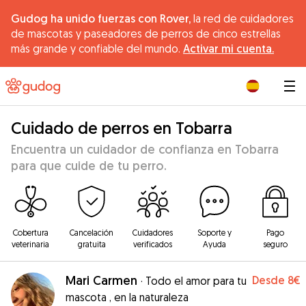
Gudog ha unido fuerzas con Rover,
la red de cuidadores
de mascotas y paseadores de perros de cinco estrellas
más grande y confiable del mundo.
Activar mi cuenta.
|
Cuidado de perros en Tobarra
Encuentra un cuidador de confianza en Tobarra
para que cuide de tu perro.
Cobertura
Cancelación
Cuidadores
Soporte y
Pago
veterinaria
gratuita
verificados
Ayuda
seguro
Mari Carmen
Desde
8€
·
Todo el amor para tu
mascota , en la naturaleza