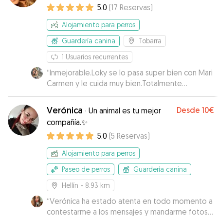
5.0
(
17
Reservas
)
Alojamiento para perros
Guardería canina
Tobarra
1
Usuarios recurrentes
“
Inmejorable.Loky se lo pasa super bien con Mari
Carmen y le cuida muy bien.Totalmente
recomendable.
”
Verónica
Desde
10€
·
Un animal es tu mejor
compañía.✨
5.0
(
5
Reservas
)
Alojamiento para perros
Paseo de perros
Guardería canina
Hellín
- 8.93 km
“
Verónica ha estado atenta en todo momento a
contestarme a los mensajes y mandarme fotos y