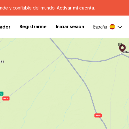
ande y confiable del mundo.
Activar mi cuenta.
Registrarme
Iniciar sesión
dador
España