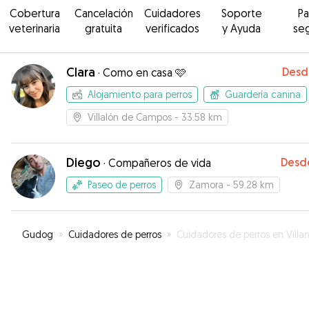
Cobertura
Cancelación
Cuidadores
Soporte
P
veterinaria
gratuita
verificados
y Ayuda
se
Clara
Desd
·
Como en casa 🩷
Alojamiento para perros
Guardería canina
Villalón de Campos
- 33.58 km
Diego
Desd
·
Compañeros de vida
Paseo de perros
Zamora
- 59.28 km
Gudog
»
Cuidadores de perros
»
Cuidadores de perros en Villanueva del Cam