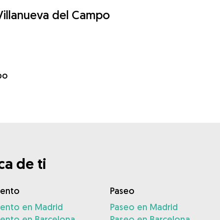
 Villanueva del Campo
po
a de ti
iento
Paseo
iento en Madrid
Paseo en Madrid
iento en Barcelona
Paseo en Barcelona