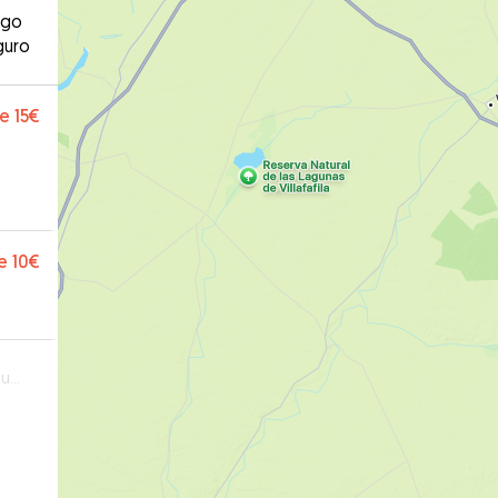
ago
guro
e
15€
e
10€
po