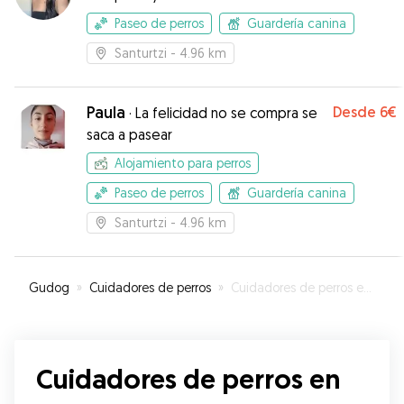
Paseo de perros
Guardería canina
Santurtzi
- 4.96 km
Paula
Desde
6€
·
La felicidad no se compra se
saca a pasear
Alojamiento para perros
Paseo de perros
Guardería canina
Santurtzi
- 4.96 km
Gudog
»
Cuidadores de perros
»
Cuidadores de perros en Zierbena
Cuidadores de perros en