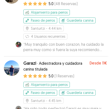
5.0
(
48
Reservas
)
Alojamiento para perros
Paseo de perros
Guardería canina
Santurtzi
- 4.44 km
4
Usuarios recurrentes
“
Muy tranquilo con buen corazon, ha cuidado la
perra muy como si fuera la suya recomiendo
100%
”
Garazi
Desde
11€
·
Adiestradora y cuidadora
canina titulada
5.0
(
1
Reservas
)
Alojamiento para perros
Paseo de perros
Guardería canina
Santurtzi
- 4.45 km
“
Ha sido todo perfecto! Garazi es muy maja y