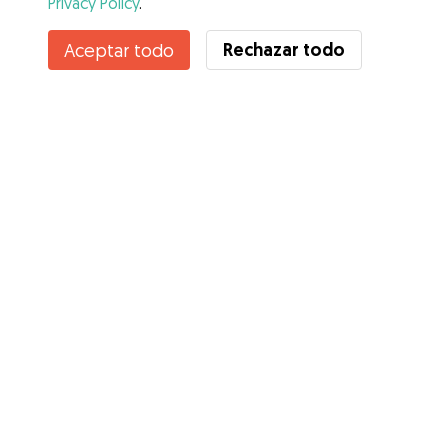
Privacy Policy
.
Rechazar todo
Aceptar todo
Servicios
Cómo funciona
Sobre Gudog
Opiniones
Cobertura Veterinaria
Consejos para dueños de perros
Consejos para cuidadores
Hazte cuidador