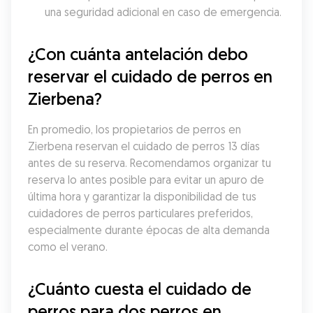
una seguridad adicional en caso de emergencia.
¿Con cuánta antelación debo 
reservar el cuidado de perros en 
Zierbena?
En promedio, los propietarios de perros en 
Zierbena reservan el cuidado de perros 13 días 
antes de su reserva. Recomendamos organizar tu 
reserva lo antes posible para evitar un apuro de 
última hora y garantizar la disponibilidad de tus 
cuidadores de perros particulares preferidos, 
especialmente durante épocas de alta demanda 
como el verano.
¿Cuánto cuesta el cuidado de 
perros para dos perros en 