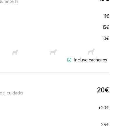
durante 1h
11€
15€
10€
Incluye cachorros
20€
 del cuidador
+
20€
23€