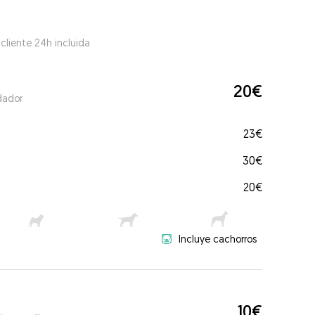
 cliente 24h incluida
20€
dador
23€
30€
20€
Incluye cachorros
10€