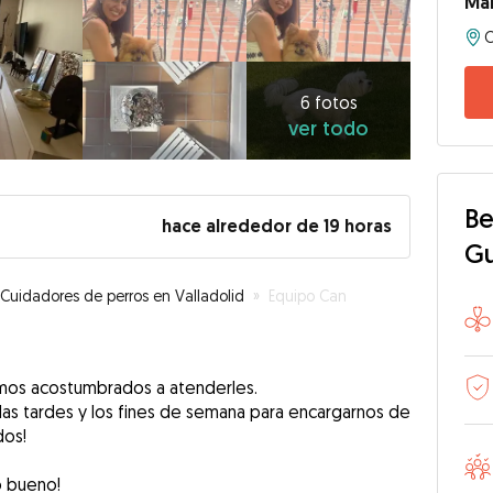
Mar
6
fotos
ver
6 fotos
ver todo
todo
Be
hace alrededor de 19 horas
G
Cuidadores de perros en Valladolid
»
Equipo Can
amos acostumbrados a atenderles.
s tardes y los fines de semana para encargarnos de
dos!
o bueno!