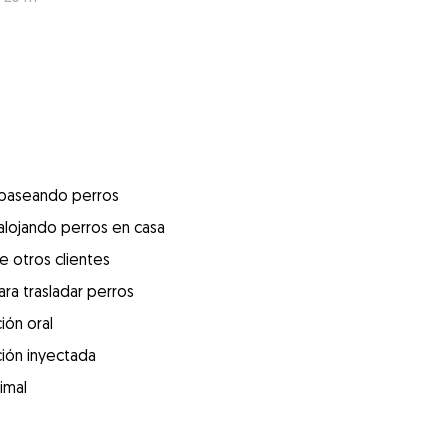
 paseando perros
alojando perros en casa
e otros clientes
ra trasladar perros
ión oral
ión inyectada
imal