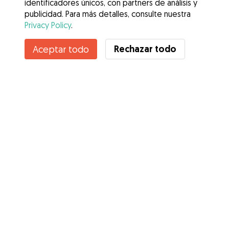
identificadores únicos, con partners de análisis y
publicidad. Para más detalles, consulte nuestra
Privacy Policy
.
Contacta con Adriana
Rechazar todo
Aceptar todo
¿Conoces los Beneficios de Gudog? Ver más
Servicios
Cómo funciona
Sobre Gudog
Opiniones
Cobertura Veterinaria
Consejos para dueños de perros
Consejos para cuidadores