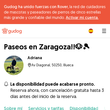
Gudog ha unido fuerzas con Rover,
la red de cuidadores
de mascotas y paseadores de perros de cinco estrellas
más grande y confiable del mundo.
Activar mi cuenta.
|
Paseos en Zaragoza!!🐶🎾
Adriana
Av Diagonal, 50250, Illueca
La disponibilidad puede acabarse pronto.
Reserva ahora, con cancelación gratuita hasta 3
días antes del inicio de la reserva.
Sobre mí
Servicios y tarifas
Disponibilidad
Ub