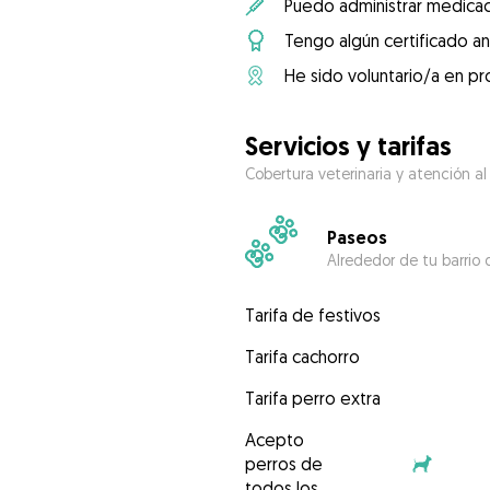
Puedo administrar medicac
Tengo algún certificado an
He sido voluntario/a en pr
Servicios y tarifas
Cobertura veterinaria y atención al
Paseos
Alrededor de tu barrio 
Tarifa de festivos
Tarifa cachorro
Tarifa perro extra
Acepto
perros de
todos los