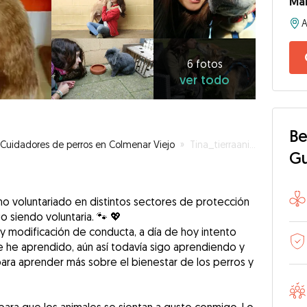
Mar
6
fotos
ver
6 fotos
ver todo
todo
Be
Cuidadores de perros en Colmenar Viejo
»
Tina_tierraanimal
G
o voluntariado en distintos sectores de protección
o siendo voluntaria. 🐾 💖
y modificación de conducta, a día de hoy intento
e he aprendido, aún así todavía sigo aprendiendo y
para aprender más sobre el bienestar de los perros y