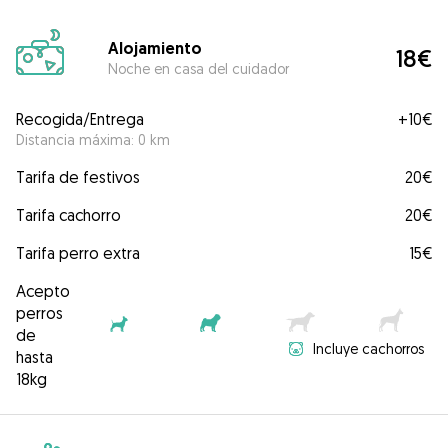
Alojamiento
18€
Noche en casa del cuidador
Recogida/Entrega
+
10€
Distancia máxima: 0 km
Tarifa de festivos
20€
Tarifa cachorro
20€
Tarifa perro extra
15€
Acepto
perros
de
Incluye cachorros
hasta
18kg