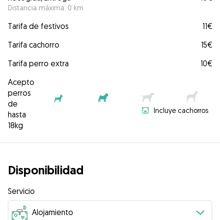
Distancia máxima: 0 km
Tarifa de festivos
11€
Tarifa cachorro
15€
Tarifa perro extra
10€
Acepto
perros
de
Incluye cachorros
hasta
18kg
Disponibilidad
Servicio