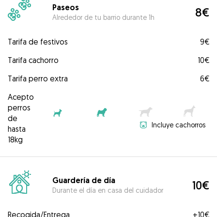
Paseos
8€
Alrededor de tu barrio durante 1h
Tarifa de festivos
9€
Tarifa cachorro
10€
Tarifa perro extra
6€
Acepto
perros
de
Incluye cachorros
hasta
18kg
Guardería de día
10€
Durante el día en casa del cuidador
Recogida/Entrega
+
10€