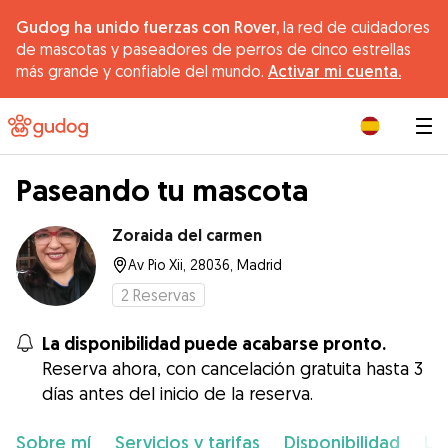
Gudog ha unido fuerzas con Rover,
la red de cuidadores
de mascotas y paseadores de perros de cinco estrellas
más grande y confiable del mundo.
Activar mi cuenta.
|
Paseando tu mascota
Zoraida del carmen
Av Pio Xii, 28036, Madrid
2
Reservas
La disponibilidad puede acabarse pronto.
Reserva ahora, con cancelación gratuita hasta 3
días antes del inicio de la reserva.
Sobre mí
Servicios y tarifas
Disponibilidad
Ub