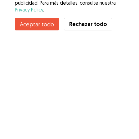
publicidad. Para más detalles, consulte nuestra
Privacy Policy
.
Contacta con Grecia
Rechazar todo
Aceptar todo
¿Conoces los Beneficios de Gudog? Ver más
Servicios
Cómo funciona
Sobre Gudog
Opiniones
Cobertura Veterinaria
Consejos para dueños de perros
Consejos para cuidadores
Hazte cuidador