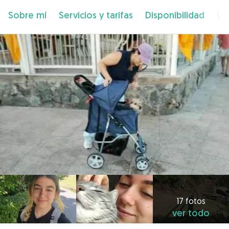
Sobre mí
Servicios y tarifas
Disponibilidad
Ub
17 fotos
ver todo