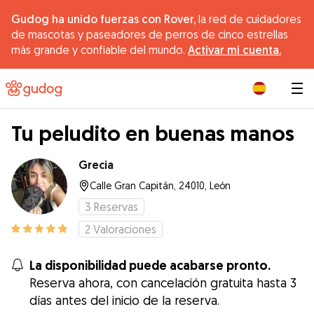
Gudog ha unido fuerzas con Rover,
la red de cuidadores
de mascotas y paseadores de perros de cinco estrellas
más grande y confiable del mundo.
Activar mi cuenta.
|
Tu peludito en buenas manos
Grecia
Calle Gran Capitán, 24010, León
3
Reservas
2
Valoraciones
La disponibilidad puede acabarse pronto.
Reserva ahora, con cancelación gratuita hasta 3
días antes del inicio de la reserva.