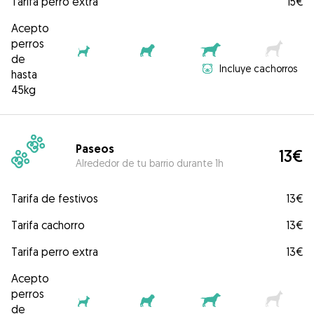
Tarifa perro extra
15€
Acepto
perros
de
Incluye cachorros
hasta
45kg
Paseos
13€
Alrededor de tu barrio durante 1h
Tarifa de festivos
13€
Tarifa cachorro
13€
Tarifa perro extra
13€
Acepto
perros
de