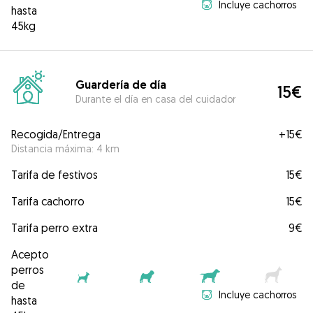
Incluye cachorros
hasta
45kg
Guardería de día
15€
Durante el día en casa del cuidador
Recogida/Entrega
+
15€
Distancia máxima: 4 km
Tarifa de festivos
15€
Tarifa cachorro
15€
Tarifa perro extra
9€
Acepto
perros
de
Incluye cachorros
hasta