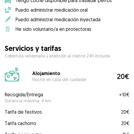
Tengo coche disponible para trasladar perros
Puedo administrar medicación oral
Puedo administrar medicación inyectada
He sido voluntario/a en protectoras
Servicios y tarifas
Cobertura veterinaria y atención al cliente 24h incluida
Alojamiento
20€
Noche en casa del cuidador
Recogida/Entrega
+
10€
Distancia máxima: 4 km
Tarifa de festivos
20€
Tarifa cachorro
20€