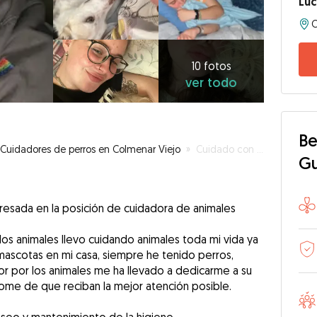
Luc
10
fotos
ver
10 fotos
ver todo
todo
Be
Cuidadores de perros en Colmenar Viejo
»
Cuidado con amor y experiencia para tu mejor amigo
G
eresada en la posición de cuidadora de animales
os animales llevo cuidando animales toda mi vida ya
ascotas en mi casa, siempre he tenido perros,
or por los animales me ha llevado a dedicarme a su
ome de que reciban la mejor atención posible.