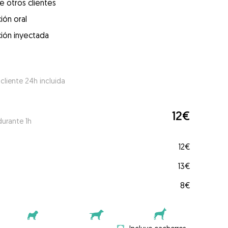
e otros clientes
ión oral
ión inyectada
 cliente 24h incluida
12€
durante 1h
12€
13€
8€