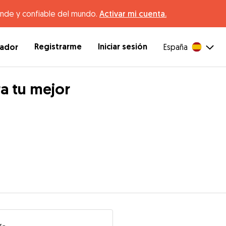
ande y confiable del mundo.
Activar mi cuenta.
Registrarme
Iniciar sesión
dador
España
a tu mejor