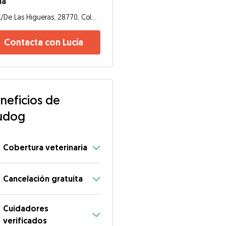
ía
C/De Las Higueras, 28770, Colmenar Viejo
Contacta con Lucía
neficios de
udog
Cobertura veterinaria
Cancelación gratuita
Cuidadores
verificados