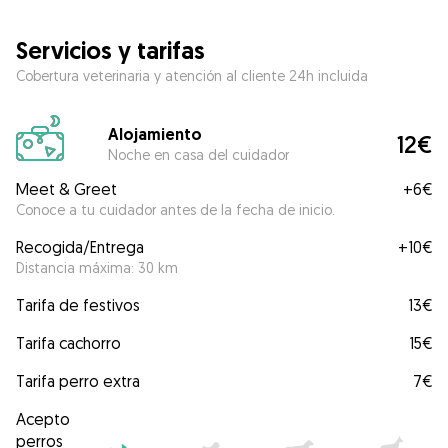
Servicios y tarifas
Cobertura veterinaria y atención al cliente 24h incluida
Alojamiento
12€
Noche en casa del cuidador
Meet & Greet
+
6€
Conoce a tu cuidador antes de la fecha de inicio.
Recogida/Entrega
+
10€
Distancia máxima: 30 km
Tarifa de festivos
13€
Tarifa cachorro
15€
Tarifa perro extra
7€
Acepto
perros