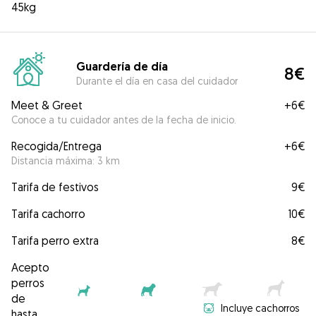
45kg
Guardería de día
8€
Durante el día en casa del cuidador
Meet & Greet
+
6€
Conoce a tu cuidador antes de la fecha de inicio.
Recogida/Entrega
+
6€
Distancia máxima: 3 km
Tarifa de festivos
9€
Tarifa cachorro
10€
Tarifa perro extra
8€
Acepto
perros
de
Incluye cachorros
hasta