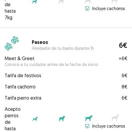
de
Incluye cachorros
hasta
7kg
Paseos
6€
Alrededor de tu barrio durante 1h
Meet & Greet
+
6€
Conoce a tu cuidador antes de la fecha de inicio.
Tarifa de festivos
6€
Tarifa cachorro
8€
Tarifa perro extra
6€
Acepto
perros
de
Incluye cachorros
hasta