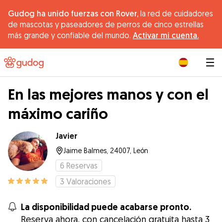
Gudog ha unido fuerzas con Rover,
la red de cuidadores
de mascotas y paseadores de perros de cinco estrellas
más grande y confiable del mundo.
Activar mi cuenta.
|
En las mejores manos y con el
máximo cariño
Javier
Jaime Balmes, 24007, León
6
Reservas
3
Valoraciones
La disponibilidad puede acabarse pronto.
Reserva ahora, con cancelación gratuita hasta 3