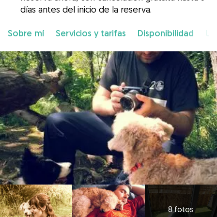
días antes del inicio de la reserva.
Sobre mí
Servicios y tarifas
Disponibilidad
Ub
8 fotos