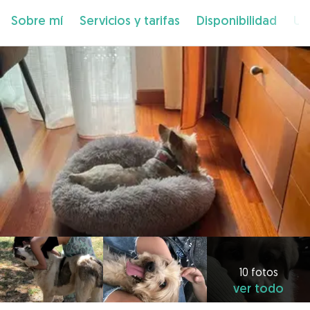
Sobre mí
Servicios y tarifas
Disponibilidad
Ub
10 fotos
ver todo