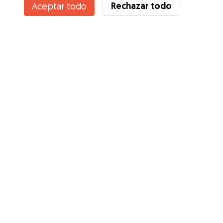
Rechazar todo
Aceptar todo
¿Conoces los Beneficios de Gudog? Ver más
Servicios
Cómo funciona
Sobre Gudog
Opiniones
Cobertura Veterinaria
Consejos para dueños de perros
Consejos para cuidadores
Hazte cuidador
Blog