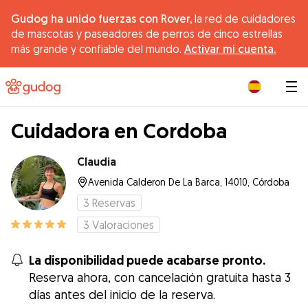
Gudog ha unido fuerzas con Rover,
la red de cuidadores
de mascotas y paseadores de perros de cinco estrellas
más grande y confiable del mundo.
Activar mi cuenta.
|
Cuidadora en Cordoba
Claudia
Avenida Calderon De La Barca, 14010, Córdoba
3
Reservas
3
Valoraciones
La disponibilidad puede acabarse pronto.
Reserva ahora, con cancelación gratuita hasta 3
días antes del inicio de la reserva.