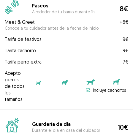
Paseos
8€
Alrededor de tu barrio durante 1h
Meet & Greet
+
6€
Conoce a tu cuidador antes de la fecha de inicio.
Tarifa de festivos
9€
Tarifa cachorro
9€
Tarifa perro extra
7€
Acepto
perros
de todos
Incluye cachorros
los
tamaños
Guardería de día
10€
Durante el día en casa del cuidador