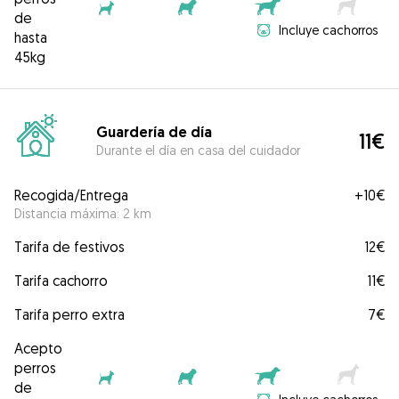
de
Incluye cachorros
hasta
45kg
Guardería de día
11€
Durante el día en casa del cuidador
Recogida/Entrega
+
10€
Distancia máxima: 2 km
Tarifa de festivos
12€
Tarifa cachorro
11€
Tarifa perro extra
7€
Acepto
perros
de