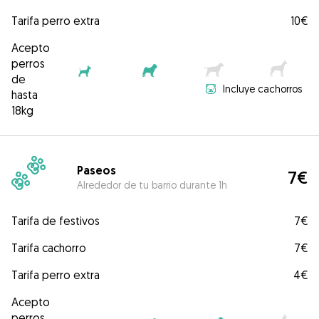
Tarifa perro extra
10€
Acepto
perros
de
Incluye cachorros
hasta
18kg
Paseos
7€
Alrededor de tu barrio durante 1h
Tarifa de festivos
7€
Tarifa cachorro
7€
Tarifa perro extra
4€
Acepto
perros