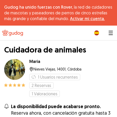
Gudog ha unido fuerzas con Rover,
la red de cuidadores
de mascotas y paseadores de perros de cinco estrellas
más grande y confiable del mundo.
Activar mi cuenta.
|
Cuidadora de animales
Maria
Nieves Viejas, 14001, Córdoba
1
Usuarios recurrentes
2
Reservas
1
Valoraciones
La disponibilidad puede acabarse pronto.
Reserva ahora, con cancelación gratuita hasta 3