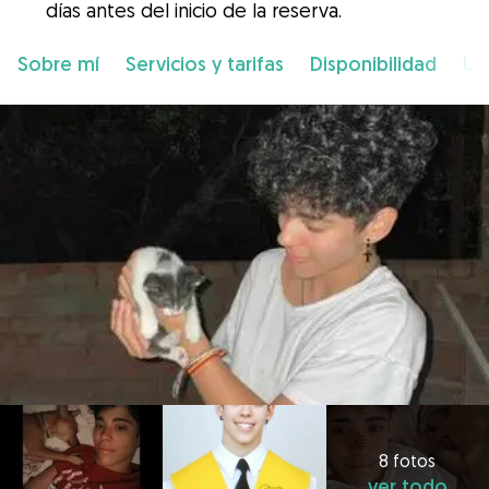
días antes del inicio de la reserva.
Sobre mí
Servicios y tarifas
Disponibilidad
Ub
8 fotos
ver todo