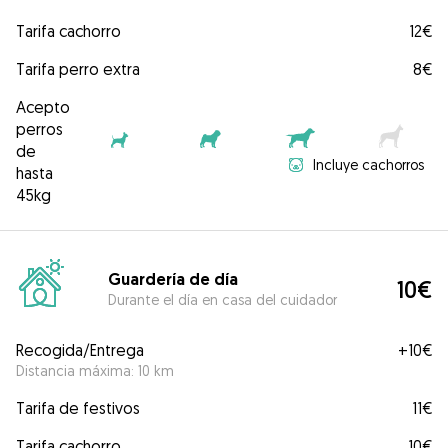
Tarifa cachorro
12€
Tarifa perro extra
8€
Acepto
perros
de
Incluye cachorros
hasta
45kg
Guardería de día
10€
Durante el día en casa del cuidador
Recogida/Entrega
+
10€
Distancia máxima: 10 km
Tarifa de festivos
11€
Tarifa cachorro
10€