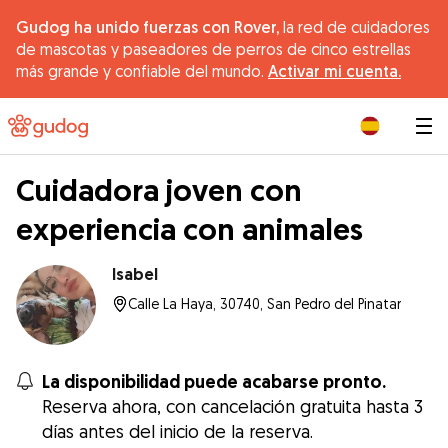
Gudog ha unido fuerzas con Rover,
la red de cuidadores
de mascotas y paseadores de perros de cinco estrellas
más grande y confiable del mundo.
Activar mi cuenta.
|
Cuidadora joven con
experiencia con animales
Isabel
Calle La Haya, 30740, San Pedro del Pinatar
La disponibilidad puede acabarse pronto.
Reserva ahora, con cancelación gratuita hasta 3
días antes del inicio de la reserva.