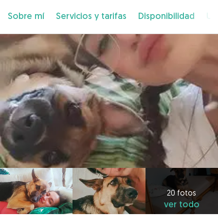
Sobre mí
Servicios y tarifas
Disponibilidad
Ub
20 fotos
ver todo