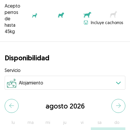
Acepto
perros
de
Incluye cachorros
hasta
45kg
Disponibilidad
Servicio
agosto 2026
lu
ma
mi
ju
vi
sa
do