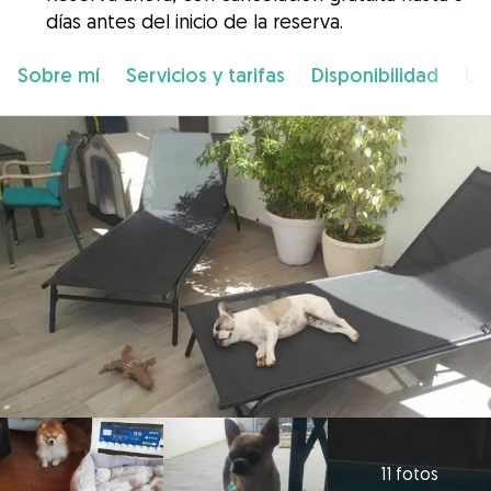
días antes del inicio de la reserva.
Sobre mí
Servicios y tarifas
Disponibilidad
Ub
11 fotos