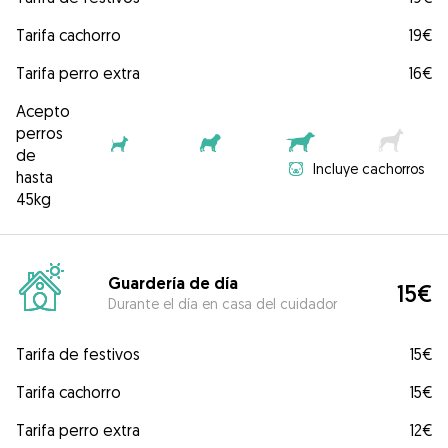
Tarifa cachorro
19€
Tarifa perro extra
16€
Acepto
perros
de
Incluye cachorros
hasta
45kg
Guardería de día
15€
Durante el día en casa del cuidador
Tarifa de festivos
15€
Tarifa cachorro
15€
Tarifa perro extra
12€