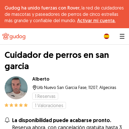
Gudog ha unido fuerzas con Rover,
la red de cuidadores
de mascotas y paseadores de perros de cinco estrellas
más grande y confiable del mundo.
Activar mi cuenta.
|
Cuidador de perros en san
garcia
Alberto
Urb Nuevo San Garcia Fase, 11207, Algeciras
1
Reservas
1
Valoraciones
La disponibilidad puede acabarse pronto.
Reserva ahora, con cancelación gratuita hasta 3