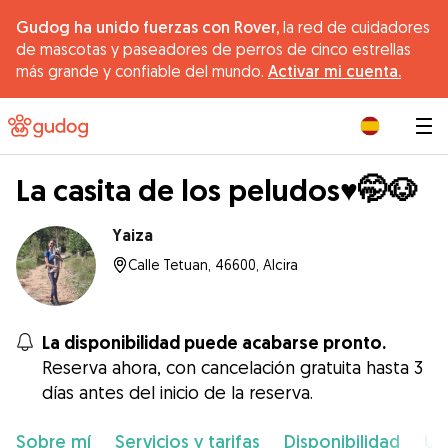
Gudog ha unido fuerzas con Rover,
la red de cuidadores
de mascotas y paseadores de perros de cinco estrellas
más grande y confiable del mundo.
Activar mi cuenta.
|
La casita de los peludos♥️🤭🐶
Yaiza
Calle Tetuan, 46600, Alcira
La disponibilidad puede acabarse pronto.
Reserva ahora, con cancelación gratuita hasta 3
días antes del inicio de la reserva.
Sobre mí
Servicios y tarifas
Disponibilidad
Ub