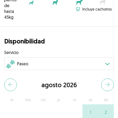
de
Incluye cachorros
hasta
45kg
Disponibilidad
Servicio
agosto 2026
lu
ma
mi
ju
vi
sa
do
1
2