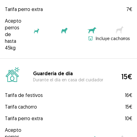
Tarifa perro extra
7€
Acepto
perros
de
Incluye cachorros
hasta
45kg
Guardería de día
15€
Durante el día en casa del cuidador
Tarifa de festivos
16€
Tarifa cachorro
15€
Tarifa perro extra
10€
Acepto
perros