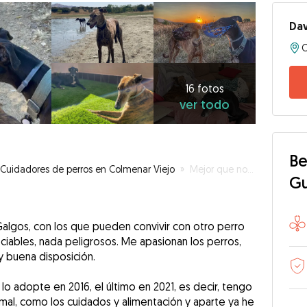
Da
16
fotos
ver
16 fotos
ver todo
todo
Be
Cuidadores de perros en Colmenar Viejo
»
Mejor que nosotros ?
G
algos, con los que pueden convivir con otro perro
ciables, nada peligrosos. Me apasionan los perros,
 buena disposición.
lo adopte en 2016, el último en 2021, es decir, tengo
mal, como los cuidados y alimentación y aparte ya he