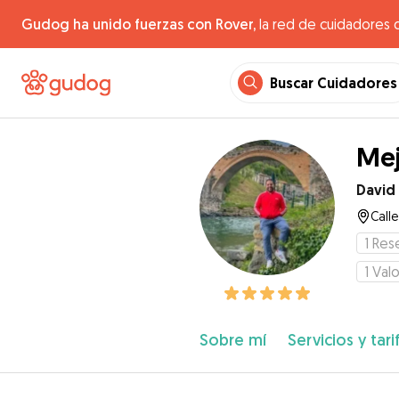
Gudog ha unido fuerzas con Rover,
la red de cuidadores 
Buscar Cuidadores
Mej
David
Calle
1
Res
1
Valo
Sobre mí
Servicios y tari