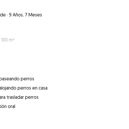
nde
·
9 Años, 7 Meses
: 100 m²
 paseando perros
alojando perros en casa
ra trasladar perros
ión oral