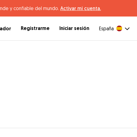
ande y confiable del mundo.
Activar mi cuenta.
Registrarme
Iniciar sesión
dador
España