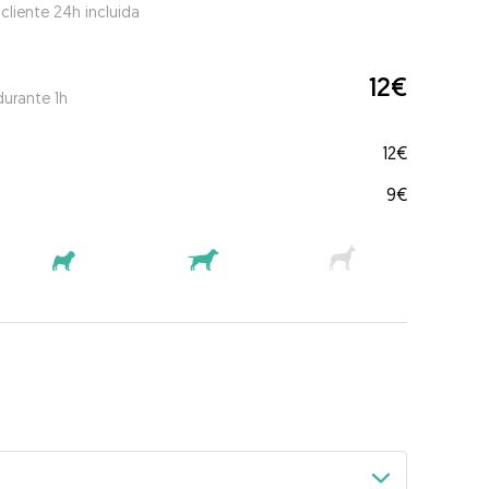
 cliente 24h incluida
12€
durante 1h
12€
9€