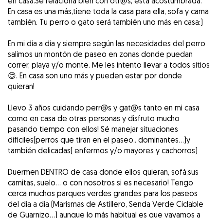
en casa.Se relaciona bien con otr@s, está acostumbrada.
En casa es una más,tiene toda la casa para ella, sofa y cama
también. Tu perro o gato será también uno más en casa:)
En mi día a día y siempre según las necesidades del perro
salimos un montón de paseo en zonas donde puedan
correr, playa y/o monte. Me les intento llevar a todos sitios
😊. En casa son uno más y pueden estar por donde
quieran!
Llevo 3 años cuidando perr@s y gat@s tanto en mi casa
como en casa de otras personas y disfruto mucho
pasando tiempo con ellos! Sé manejar situaciones
difíciles(perros que tiran en el paseo.. dominantes…)y
también delicadas( enfermos y/o mayores y cachorros)
Duermen DENTRO de casa donde ellos quieran, sofá,sus
camitas, suelo… o con nosotros si es necesario! Tengo
cerca muchos parques verdes grandes para los paseos
del día a día (Marismas de Astillero, Senda Verde Ciclable
de Guarnizo…) aunque lo más habitual es que vayamos a