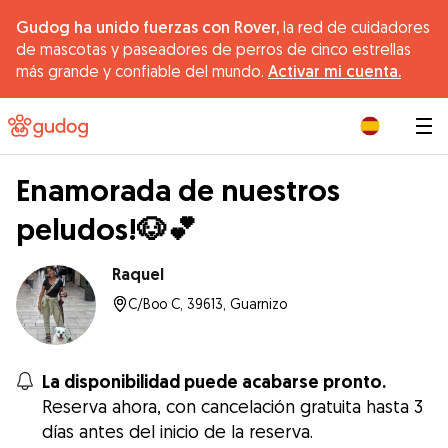
Gudog ha unido fuerzas con Rover,
la red de cuidadores
de mascotas y paseadores de perros de cinco estrellas
más grande y confiable del mundo.
Activar mi cuenta.
|
Enamorada de nuestros
peludos!🐶💕
Raquel
C/Boo C, 39613, Guarnizo
La disponibilidad puede acabarse pronto.
Reserva ahora, con cancelación gratuita hasta 3
días antes del inicio de la reserva.