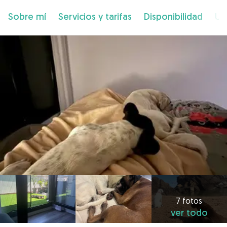
Sobre mí
Servicios y tarifas
Disponibilidad
Ub
7 fotos
ver todo