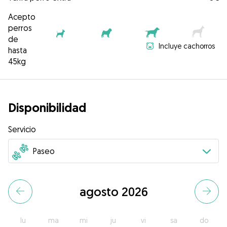
Acepto
perros
de
Incluye cachorros
hasta
45kg
Disponibilidad
Servicio
agosto 2026
lu
ma
mi
ju
vi
sa
do