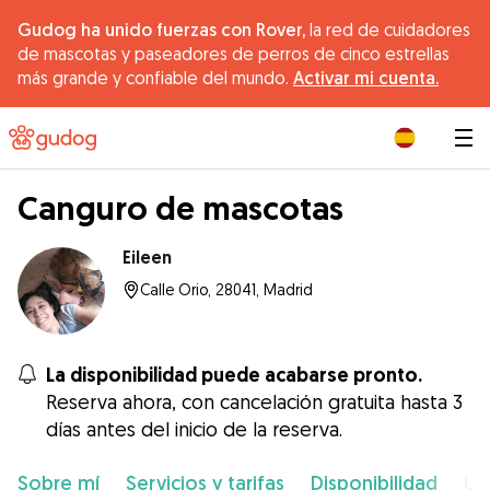
Gudog ha unido fuerzas con Rover,
la red de cuidadores
de mascotas y paseadores de perros de cinco estrellas
más grande y confiable del mundo.
Activar mi cuenta.
|
Canguro de mascotas
Eileen
Calle Orio, 28041, Madrid
La disponibilidad puede acabarse pronto.
Reserva ahora, con cancelación gratuita hasta 3
días antes del inicio de la reserva.
Sobre mí
Servicios y tarifas
Disponibilidad
Ub