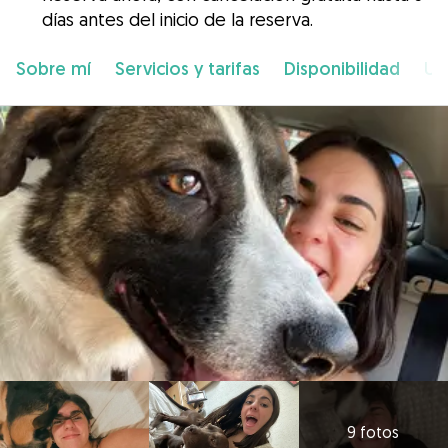
días antes del inicio de la reserva.
Sobre mí
Servicios y tarifas
Disponibilidad
Ub
9 fotos