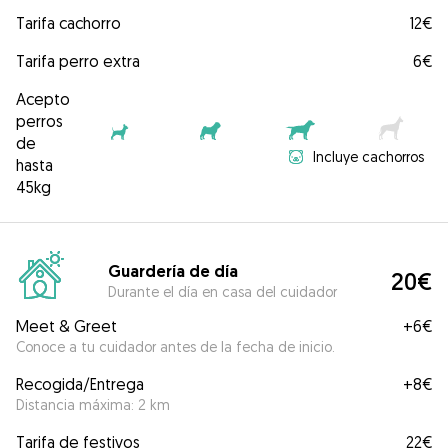
Tarifa cachorro
12€
Tarifa perro extra
6€
Acepto
perros
de
Incluye cachorros
hasta
45kg
Guardería de día
20€
Durante el día en casa del cuidador
Meet & Greet
+
6€
Conoce a tu cuidador antes de la fecha de inicio.
Recogida/Entrega
+
8€
Distancia máxima: 2 km
Tarifa de festivos
22€