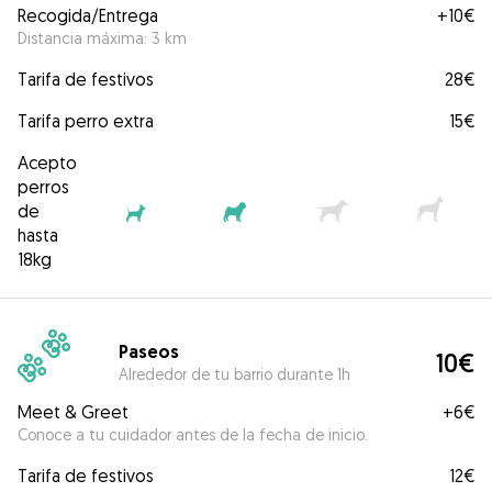
Recogida/Entrega
+
10€
Distancia máxima: 3 km
Tarifa de festivos
28€
Tarifa perro extra
15€
Acepto
perros
de
hasta
18kg
Paseos
10€
Alrededor de tu barrio durante 1h
Meet & Greet
+
6€
Conoce a tu cuidador antes de la fecha de inicio.
Tarifa de festivos
12€