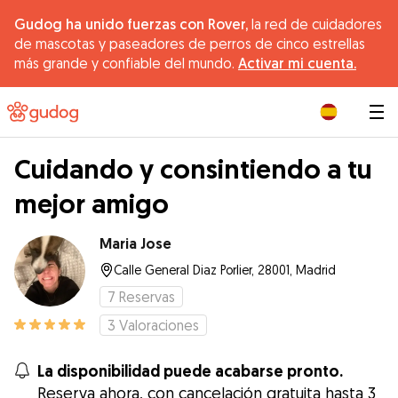
Gudog ha unido fuerzas con Rover,
la red de cuidadores
de mascotas y paseadores de perros de cinco estrellas
más grande y confiable del mundo.
Activar mi cuenta.
|
Cuidando y consintiendo a tu
mejor amigo
Maria Jose
Calle General Diaz Porlier, 28001, Madrid
7
Reservas
3
Valoraciones
La disponibilidad puede acabarse pronto.
Reserva ahora, con cancelación gratuita hasta 3