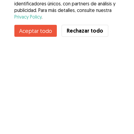
identificadores únicos, con partners de análisis y
publicidad. Para más detalles, consulte nuestra
Privacy Policy
.
Contacta con Maria Jose
Rechazar todo
Aceptar todo
¿Conoces los Beneficios de Gudog? Ver más
Servicios
Cómo funciona
Sobre Gudog
Opiniones
Cobertura Veterinaria
Consejos para dueños de perros
Consejos para cuidadores