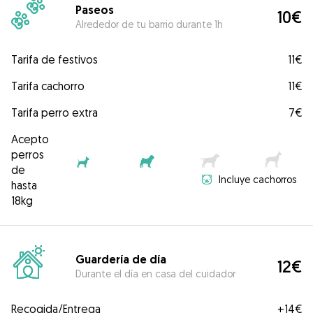
Paseos
10€
Alrededor de tu barrio durante 1h
Tarifa de festivos
11€
Tarifa cachorro
11€
Tarifa perro extra
7€
Acepto
perros
de
Incluye cachorros
hasta
18kg
Guardería de día
12€
Durante el día en casa del cuidador
Recogida/Entrega
+
14€