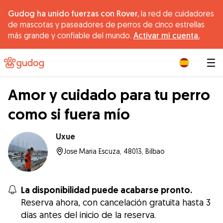
Gudog ha unido fuerzas con Rover,
la red de cuidadores
de mascotas y paseadores de perros de cinco estrellas
más grande y confiable del mundo.
Activar mi cuenta.
|
Amor y cuidado para tu perro
como si fuera mío
Uxue
Jose Maria Escuza, 48013, Bilbao
La disponibilidad puede acabarse pronto.
Reserva ahora, con cancelación gratuita hasta 3
días antes del inicio de la reserva.