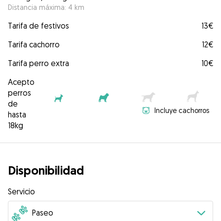
Distancia máxima: 4 km
Tarifa de festivos
13€
Tarifa cachorro
12€
Tarifa perro extra
10€
Acepto
perros
de
Incluye cachorros
hasta
18kg
Disponibilidad
Servicio