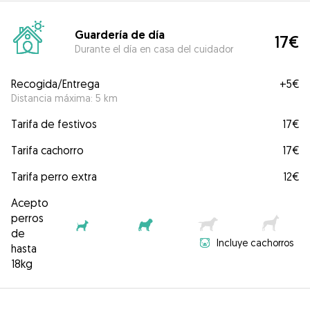
Guardería de día
17€
Durante el día en casa del cuidador
Recogida/Entrega
+
5€
Distancia máxima: 5 km
Tarifa de festivos
17€
Tarifa cachorro
17€
Tarifa perro extra
12€
Acepto
perros
de
Incluye cachorros
hasta
18kg