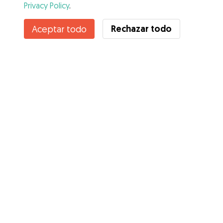
Privacy Policy
.
Contacta con Leyre
Rechazar todo
Aceptar todo
¿Conoces los Beneficios de Gudog? Ver más
Servicios
Cómo funciona
Sobre Gudog
Opiniones
Cobertura Veterinaria
Consejos para dueños de perros
Consejos para cuidadores
Hazte cuidador