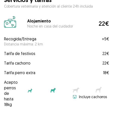
Cobertura veterinaria y atención al cliente 24h incluida
Alojamiento
22€
Noche en casa del cuidador
Recogida/Entrega
+
5€
Distancia máxima: 2 km
Tarifa de festivos
22€
Tarifa cachorro
22€
Tarifa perro extra
18€
Acepto
perros
de
Incluye cachorros
hasta
18kg