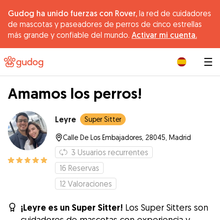
Gudog ha unido fuerzas con Rover,
la red de cuidadores
de mascotas y paseadores de perros de cinco estrellas
más grande y confiable del mundo.
Activar mi cuenta.
|
Amamos los perros!
Leyre
Super Sitter
Calle De Los Embajadores, 28045, Madrid
3
Usuarios recurrentes
16
Reservas
12
Valoraciones
¡Leyre es un Super Sitter!
Los Super Sitters son
cuidadores de mascotas con experiencia y